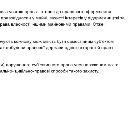
я поза увагою права. Інтерес до правового оформлення
равовідносин у майні, захисті інтересів у підприємництві та
и права власності іншими майновими правами. Отже,
печують кожному можливість бути самостійним суб’єктом
овах побудови правової держави однією з гарантій прав і
ння) порушеного суб'єктивного права уповноваженим на те
ально- цивільно-правові способи такого захисту.