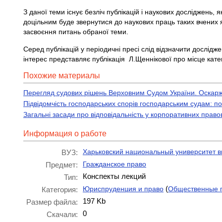
З даної теми існує безліч публікацій і наукових досліджень,
доцільним буде звернутися до наукових праць таких вчених я
засвоєння питань обраної теми.
Серед публікацій у періодичні пресі слід відзначити дослідж
інтерес представляє публікація Л.Щеннікової про місце катего
Похожие материалы
Перегляд судових рішень Верховним Судом України. Оскарже
Підвідомчість господарських спорів господарським судам: по
Загальні засади про відповідальність у корпоративних право
Информация о работе
Харьковский национальный университет в
ВУЗ:
Гражданское право
Предмет:
Конспекты лекций
Тип:
(
Юриспруденция и право
Общественные 
Категория:
197 Kb
Размер файла:
0
Скачали: