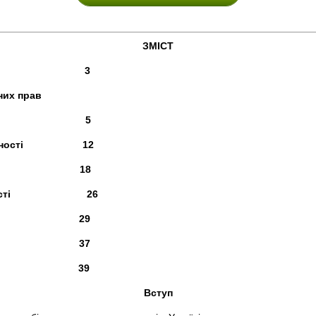
ЗМІСТ
 3
них прав
ів 5
ва власності 12
 власності 18
ва власності 26
власності 29
 37
ерел 39
Вступ