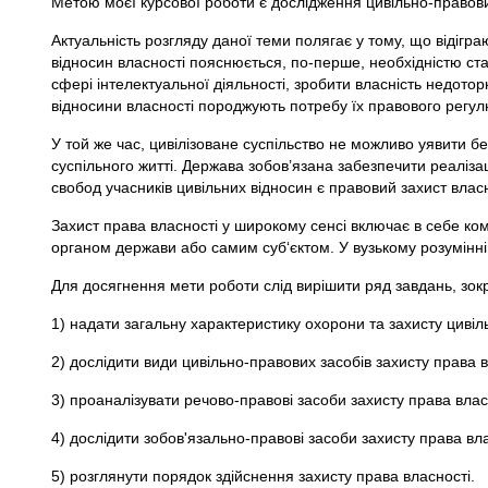
Метою моєї курсової роботи є дослідження цивільно-правових
Актуальність розгляду даної теми полягає у тому, що відігр
відносин власності пояснюється, по-перше, необхідністю стаб
сфері інтелектуальної діяльності, зробити власність недот
відносини власності породжують потребу їх правового регу
У той же час, цивілізоване суспільство не можливо уявити б
суспільного житті. Держава зобов’язана забезпечити реалізац
свобод учасників цивільних відносин є правовий захист власн
Захист права власності у широкому сенсі включає в себе ко
органом держави або самим суб‘єктом. У вузькому розумінні 
Для досягнення мети роботи слід вирішити ряд завдань, зок
1) надати загальну характеристику охорони та захисту цивіль
2) дослідити види цивільно-правових засобів захисту права в
3) проаналізувати речово-правові засоби захисту права влас
4) дослідити зобов'язально-правові засоби захист
5) розглянути порядок здійснення захисту права власності.