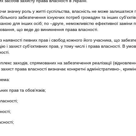
 засобів захисту права власності в Україні.
аючи значну роль у житті суспільства, власність не може залишатис
ільного забезпечення існуючих потреб громадян та інших суб’єктів п
орканою для інших осіб; по –друге, неможливістю ефективної замін
лювання, що веде до виникнення права власності.
ез наявності певних прав і свобод кожного його учасника, що забез
ію і захист суб’єктивних прав, у тому числі і права власності. В ум
ості.
мплекс заходів, спрямованих на забезпечення реалізації (відновле
захист права власності визначає конкретні адміністративно-, кримін
рема:
них прав та обов’язків;
ласності;
ності;
у права власності;