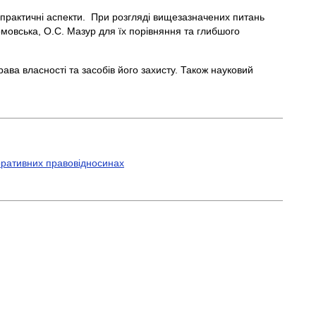
 і практичні аспекти. При розгляді вищезазначених питань
омовська, О.С. Мазур для їх порівняння та глибшого
рава власності та засобів його захисту. Також науковий
поративних правовідносинах