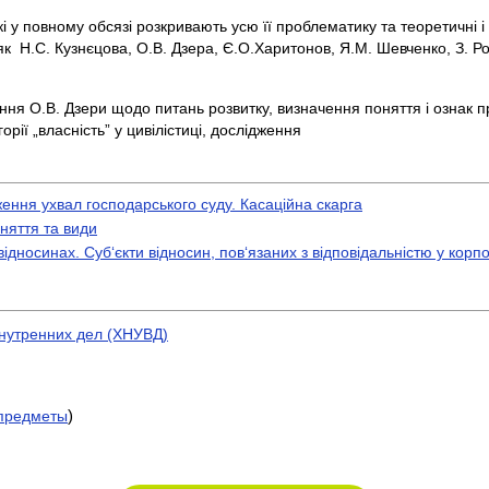
 які у повному обсязі розкривають усю її проблематику та теоретичні
к Н.С. Кузнєцова, О.В. Дзера, Є.О.Харитонов, Я.М. Шевченко, З. Р
ення О.В. Дзери щодо питань розвитку, визначення поняття і ознак п
рії „власність” у цивілістиці, дослідження
ння ухвал господарського суду. Касаційна скарга
няття та види
відносинах. Суб‘єкти відносин, пов‘язаних з відповідальністю у кор
нутренних дел (ХНУВД)
)
предметы