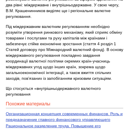
два рівні: міждержавне і внутрішньодержавне. У свою чергу,
В.М. Крашенинников виділяє ще і регіональне валютне
регулювання.
Під міждержавним валютним регулюванням необхідно
розуміти утворення ринкового механізму, який сприяє обміну
товарами і послугами та руху капіталів між країнами і
забезпечує стійке економічне зростання (стаття 4 розділ 1
Статей договору про Міжнародний валютний фонд). В основу
міждержавного регулювання покладено завдання
координації валютної політики окремих країн-учасниць
міждержавних угод щодо інших країн, зокрема щодо
загальноекономічної інтеграції, а також вжиття спільних
заходів, пов’язаних із запобіганням кризовим ситуаціям.
Що стосується «внутрішньодержавного валютного
регулювання
Похожие материалы
Организационная концепция современных финансов. Роль и
предназначение главного финансового управляющего
Рациональное разделение труда. Повышение его