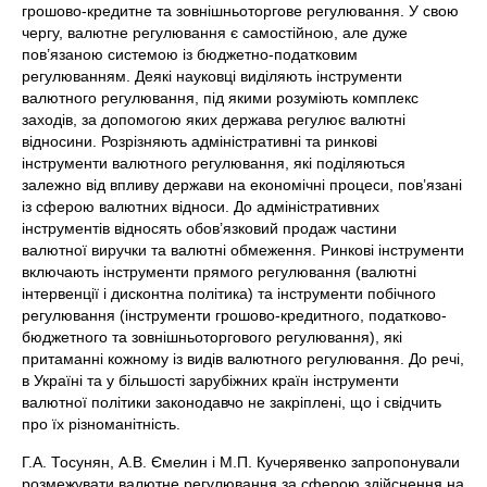
грошово-кредитне та зовнішньоторгове регулювання. У свою
чергу, валютне регулювання є самостійною, але дуже
пов’язаною системою із бюджетно-податковим
регулюванням. Деякі науковці виділяють інструменти
валютного регулювання, під якими розуміють комплекс
заходів, за допомогою яких держава регулює валютні
відносини. Розрізняють адміністративні та ринкові
інструменти валютного регулювання, які поділяються
залежно від впливу держави на економічні процеси, пов’язані
із сферою валютних відноси. До адміністративних
інструментів відносять обов’язковий продаж частини
валютної виручки та валютні обмеження. Ринкові інструменти
включають інструменти прямого регулювання (валютні
інтервенції і дисконтна політика) та інструменти побічного
регулювання (інструменти грошово-кредитного, податково-
бюджетного та зовнішньоторгового регулювання), які
притаманні кожному із видів валютного регулювання. До речі,
в Україні та у більшості зарубіжних країн інструменти
валютної політики законодавчо не закріплені, що і свідчить
про їх різноманітність.
Г.А. Тосунян, А.В. Ємелин і М.П. Кучерявенко запропонували
розмежувати валютне регулювання за сферою здійснення на