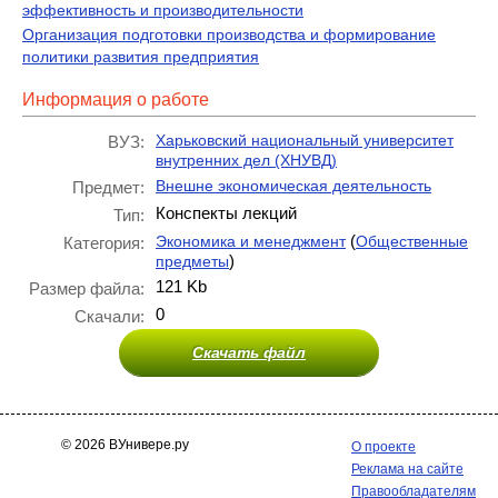
эффективность и производительности
Организация подготовки производства и формирование
политики развития предприятия
Информация о работе
Харьковский национальный университет
ВУЗ:
внутренних дел (ХНУВД)
Внешне экономическая деятельность
Предмет:
Конспекты лекций
Тип:
(
Экономика и менеджмент
Общественные
Категория:
)
предметы
121 Kb
Размер файла:
0
Скачали:
Скачать файл
© 2026 ВУнивере.ру
О проекте
Реклама на сайте
Правообладателям