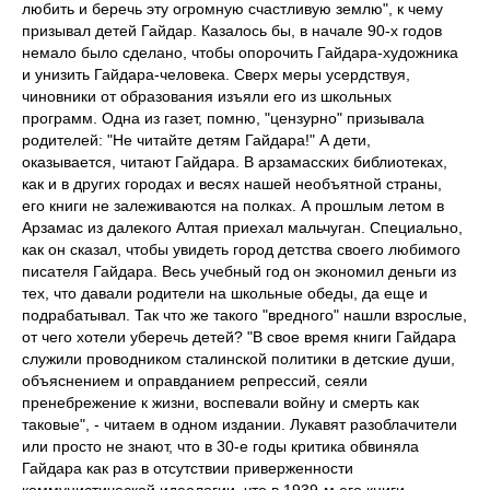
любить и беречь эту огромную счастливую землю", к чему
призывал детей Гайдар. Казалось бы, в начале 90-х годов
немало было сделано, чтобы опорочить Гайдара-художника
и унизить Гайдара-человека. Сверх меры усердствуя,
чиновники от образования изъяли его из школьных
программ. Одна из газет, помню, "цензурно" призывала
родителей: "Не читайте детям Гайдара!" А дети,
оказывается, читают Гайдара. В арзамасских библиотеках,
как и в других городах и весях нашей необъятной страны,
его книги не залеживаются на полках. А прошлым летом в
Арзамас из далекого Алтая приехал мальчуган. Специально,
как он сказал, чтобы увидеть город детства своего любимого
писателя Гайдара. Весь учебный год он экономил деньги из
тех, что давали родители на школьные обеды, да еще и
подрабатывал. Так что же такого "вредного" нашли взрослые,
от чего хотели уберечь детей? "В свое время книги Гайдара
служили проводником сталинской политики в детские души,
объяснением и оправданием репрессий, сеяли
пренебрежение к жизни, воспевали войну и смерть как
таковые", - читаем в одном издании. Лукавят разоблачители
или просто не знают, что в 30-е годы критика обвиняла
Гайдара как раз в отсутствии приверженности