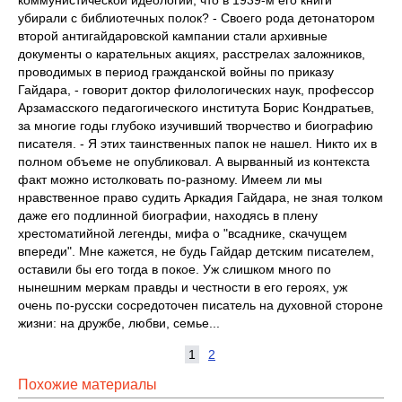
коммунистической идеологии, что в 1939-м его книги
убирали с библиотечных полок? - Своего рода детонатором
второй антигайдаровской кампании стали архивные
документы о карательных акциях, расстрелах заложников,
проводимых в период гражданской войны по приказу
Гайдара, - говорит доктор филологических наук, профессор
Арзамасского педагогического института Борис Кондратьев,
за многие годы глубоко изучивший творчество и биографию
писателя. - Я этих таинственных папок не нашел. Никто их в
полном объеме не опубликовал. А вырванный из контекста
факт можно истолковать по-разному. Имеем ли мы
нравственное право судить Аркадия Гайдара, не зная толком
даже его подлинной биографии, находясь в плену
хрестоматийной легенды, мифа о "всаднике, скачущем
впереди". Мне кажется, не будь Гайдар детским писателем,
оставили бы его тогда в покое. Уж слишком много по
нынешним меркам правды и честности в его героях, уж
очень по-русски сосредоточен писатель на духовной стороне
жизни: на дружбе, любви, семье...
1
2
Похожие материалы