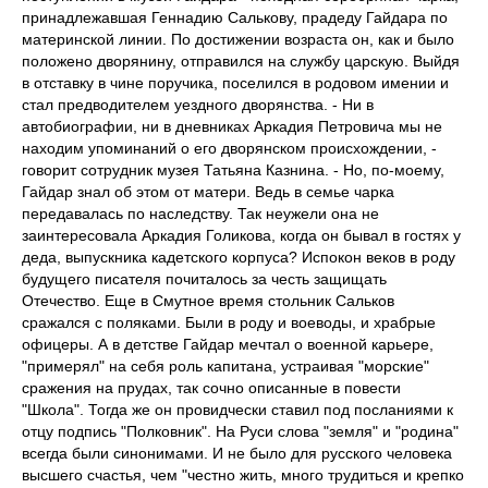
принадлежавшая Геннадию Салькову, прадеду Гайдара по
материнской линии. По достижении возраста он, как и было
положено дворянину, отправился на службу царскую. Выйдя
в отставку в чине поручика, поселился в родовом имении и
стал предводителем уездного дворянства. - Ни в
автобиографии, ни в дневниках Аркадия Петровича мы не
находим упоминаний о его дворянском происхождении, -
говорит сотрудник музея Татьяна Казнина. - Но, по-моему,
Гайдар знал об этом от матери. Ведь в семье чарка
передавалась по наследству. Так неужели она не
заинтересовала Аркадия Голикова, когда он бывал в гостях у
деда, выпускника кадетского корпуса? Испокон веков в роду
будущего писателя почиталось за честь защищать
Отечество. Еще в Смутное время стольник Сальков
сражался с поляками. Были в роду и воеводы, и храбрые
офицеры. А в детстве Гайдар мечтал о военной карьере,
"примерял" на себя роль капитана, устраивая "морские"
сражения на прудах, так сочно описанные в повести
"Школа". Тогда же он провидчески ставил под посланиями к
отцу подпись "Полковник". На Руси слова "земля" и "родина"
всегда были синонимами. И не было для русского человека
высшего счастья, чем "честно жить, много трудиться и крепко