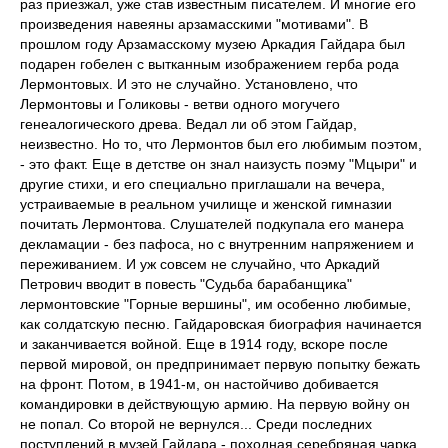
раз приезжал, уже став известным писателем. И многие его
произведения навеяны арзамасскими "мотивами". В
прошлом году Арзамасскому музею Аркадия Гайдара был
подарен гобелен с вытканным изображением герба рода
Лермонтовых. И это не случайно. Установлено, что
Лермонтовы и Голиковы - ветви одного могучего
генеалогического древа. Ведал ли об этом Гайдар,
неизвестно. Но то, что Лермонтов был его любимым поэтом,
- это факт. Еще в детстве он знал наизусть поэму "Мцыри" и
другие стихи, и его специально приглашали на вечера,
устраиваемые в реальном училище и женской гимназии
почитать Лермонтова. Слушателей подкупала его манера
декламации - без пафоса, но с внутренним напряжением и
переживанием. И уж совсем не случайно, что Аркадий
Петрович вводит в повесть "Судьба барабанщика"
лермонтовские "Горные вершины", им особенно любимые,
как солдатскую песню. Гайдаровская биография начинается
и заканчивается войной. Еще в 1914 году, вскоре после
первой мировой, он предпринимает первую попытку бежать
на фронт. Потом, в 1941-м, он настойчиво добивается
командировки в действующую армию. На первую войну он
не попал. Со второй не вернулся... Среди последних
поступлений в музей Гайдара - походная серебряная чарка,