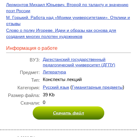
Лермонтов Михаил Юрьевич. Второй по таланту и значению
поэт России
М. Горький. Работа над «Моими университетами». Отклики и
отзывы
Слово о полку Игореве. Идеи и образы как основа для
создания многих полотен художников
Информация о работе
Дагестанский государственный
ВУЗ:
педагогический университет (ДГПУ)
Литература
Предмет:
Конспекты лекций
Тип:
(
)
Русский язык
Гуманитарные предметы
Категория:
39 Kb
Размер файла:
0
Скачали:
Скачать файл