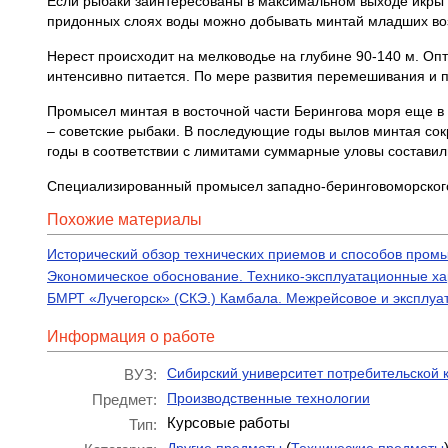
Если рыбаки заинтересованы в максимальном выходе икры и
придонных слоях воды можно добывать минтай младших воз
Нерест происходит на мелководье на глубине 90-140 м. Опт
интенсивно питается. По мере развития перемешивания и п
Промысел минтая в восточной части Берингова моря еще в 30
– советские рыбаки. В последующие годы вылов минтая сок
годы в соответствии с лимитами суммарные уловы составили
Специализированный промысел западно-беринговоморского 
Похожие материалы
Исторический обзор технических приемов и способов пром
Экономическое обоснование. Технико-эксплуатационные ха
БМРТ «Лучегорск» (СКЭ.) Камбала. Межрейсовое и эксплуа
Информация о работе
Сибирский университет потребительской 
ВУЗ:
Производственные технологии
Предмет:
Курсовые работы
Тип:
(