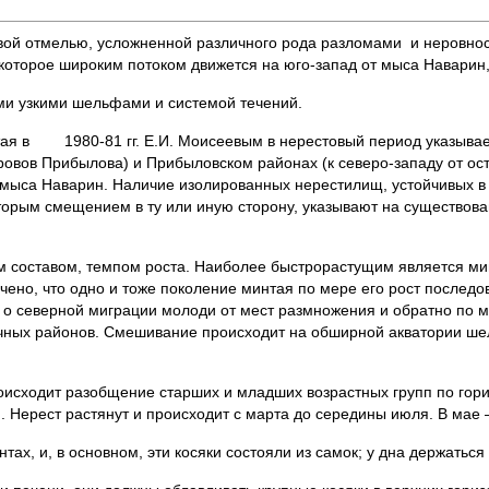
овой отмелью, усложненной различного рода разломами и неровно
 которое широким потоком движется на юго-запад от мыса Наварин, 
ми узкими шельфами и системой течений.
ая в 1980-81 гг. Е.И. Моисеевым в нерестовый период указывает
ровов Прибылова) и Прибыловском районах (к северо-западу от ос
 мыса Наварин. Наличие изолированных нерестилищ, устойчивых в
торым смещением в ту или иную сторону, указывают на существова
 составом, темпом роста. Наиболее быстрорастущим является ми
ечено, что одно и тоже поколение минтая по мере его рост послед
о северной миграции молоди от мест размножения и обратно по м
чных районов. Смешивание происходит на обширной акватории ше
оисходит разобщение старших и младших возрастных групп по гори
 Нерест растянут и происходит с марта до середины июля. В мае –
ах, и, в основном, эти косяки состояли из самок; у дна держатьс