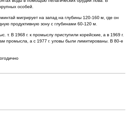
онтах воды в помощью пелагических орудий лова. В
крупных особей.
минтай мигрирует на запад на глубины 120-160 м, где он
ную продуктивную зону с глубинами 60-120 м.
 т. В 1968 г. к промыслу приступили корейские, а в 1969 г.
м промысла, а с 1977 г. уловы были лимитированы. В 80-е
логодично