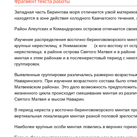
Фрагмент текста работы
Западная часть Берингова моря отличается узкой материк
находятся в зоне действия холодного Камчатского течения,
Район Алеутских и Командорских островов отличается свои
Изучение распределения восточно-беринговоморского минт
крупных нерестилищ: в Унимакском (к юго-востоку от ост
нерестилища: в районе острова Святого Матвея и в районе
минтая к этим районам и в посленерестовый период с неко
группировок.
Выявленные группировки различались размерно-возрастным
Наваринского. При изучении возрастного состава было отм
Матвеевском районах. Это дало возможность предположить 
жизненного цикла происходит смешивание минтая из разли
Святого Матвея и мысом Наварин.
В период нереста у восточно-беринговоморского минтая пр
вертикальная локализация минтая разной половой зрелости.
Наиболее крупные особи минтая ловились в верхних горизонт