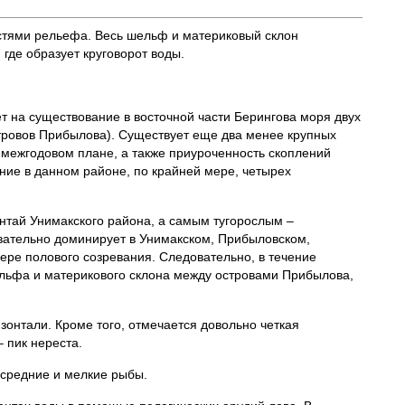
стями рельефа. Весь шельф и материковый склон
где образует круговорот воды.
 на существование в восточной части Берингова моря двух
тровов Прибылова). Существует еще два менее крупных
 межгодовом плане, а также приуроченность скоплений
ние в данном районе, по крайней мере, четырех
нтай Унимакского района, а самым тугорослым –
овательно доминирует в Унимакском, Прибыловском,
ере полового созревания. Следовательно, в течение
льфа и материкового склона между островами Прибылова,
зонтали. Кроме того, отмечается довольно четкая
 пик нереста.
я средние и мелкие рыбы.