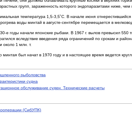
 печени, они должны облавливать крупные косяки в верхних гориз
растных групп, зараженность которого эндопаразитами ниже, чем 
имальная температура 1,5-3,5˚С. В начале июня отнерестившийся 
рогрева воды минтай в августе-сентябре перемещается в мелковод
-е годы начали японские рыбаки. В 1967 г. вылов превысил 550 тыс.
ратился вследствие введения ряда ограничений по срокам и района
 около 1 млн. т.
минтая был начат в 1970 году и в настоящее время ведется круг
ышленного рыболовства
рактеристики судна
тационное обслуживание суден. Технические расчеты
кооперации (СибУПК)
)