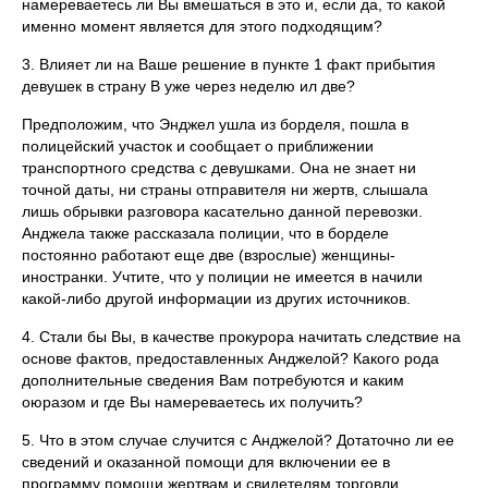
намереваетесь ли Вы вмешаться в это и, если да, то какой
именно момент является для этого подходящим?
3. Влияет ли на Ваше решение в пункте 1 факт прибытия
девушек в страну В уже через неделю ил две?
Предположим, что Энджел ушла из борделя, пошла в
полицейский участок и сообщает о приближении
транспортного средства с девушками. Она не знает ни
точной даты, ни страны отправителя ни жертв, слышала
лишь обрывки разговора касательно данной перевозки.
Анджела также рассказала полиции, что в борделе
постоянно работают еще две (взрослые) женщины-
иностранки. Учтите, что у полиции не имеется в начили
какой-либо другой информации из других источников.
4. Стали бы Вы, в качестве прокурора начитать следствие на
основе фактов, предоставленных Анджелой? Какого рода
дополнительные сведения Вам потребуются и каким
оюразом и где Вы намереваетесь их получить?
5. Что в этом случае случится с Анджелой? Дотаточно ли ее
сведений и оказанной помощи для включении ее в
программу помощи жертвам и свидетелям торговли