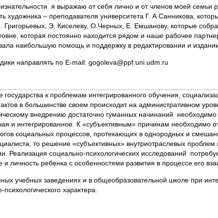
признательности я выражаю от себя лично и от членов моей семьи
ь художника – преподавателя университета Г. А Санникова, которы
М. Григорьевых, Э. Киселеву, О.Черных, Е. Емшанову, которые соб
овне, которая постоянно находится рядом и наше рабочее партне
азала наибольшую помощь и поддержку в редактировании и издании
ки направлять по E-mail: gogoleva@ppf.uni.udm.ru
е государства к проблемам интегрированного обучения, социализа
актов в большинстве своем происходит на административном уровн
ическому внедрению достаточно гуманных начинаний необходимо о
чая и интегрированное. К «субъективным» причинам необходимо о
логов социальных процессов, протекающих в однородных и смешан
пециалиста, то решение «субъективных» внутриотраслевых пробле
и. Реализация социально-психологических исследований потребуе
и личность ребенка с особенностями развития в процессе его вза
ых учебных заведениях и в общеобразовательной школе при интег
-психологического характера.