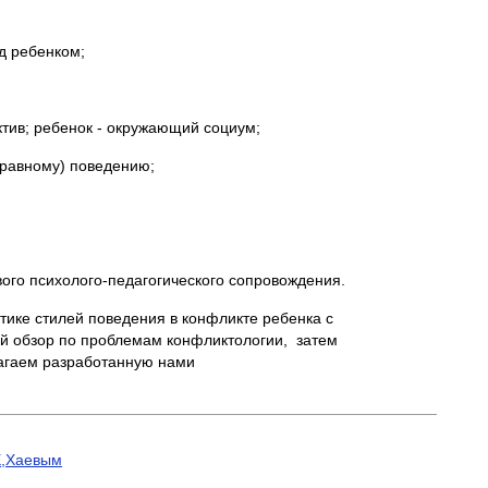
д ребенком;
тив; ребенок - окружающий социум;
правному) поведению;
ого психолого-педагогического сопровождения.
ике стилей поведения в конфликте ребенка с
кий обзор по проблемам конфликтологии, затем
лагаем разработанную нами
Е,Хаевым