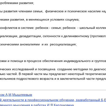
проблемами развития;
 развития членами семьи, физическое и психическое насилие на
емами развития, в меняющихся условиях социума;
нфликтов в системе: ребенок - семья; ребенок - школьный коллек
иализации, дезадаптации, склонности к делинквентному (противо
сихическими аномалиями и их ресоциализация;
жки и помощи в процессе обеспечения индивидуального и группов
ческих исследований и посвящена созданию методики по диагност
лько частей. В первой части мы предлагает некоторый теоретичес
ольников подросткового возраста и в заключительной части пред
нном А,М,Мышляевым
 деятельности в профессиональном обучении, разработанный Б,
твенного мышления в работах И,Я,Каплуновича