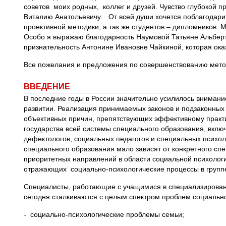
советов моих родных, коллег и друзей. Чувство глубокой 
Виталию Анатольевичу. От всей души хочется поблагодарит
проективной методики, а так же студентов – дипломников: 
Особо я выражаю благодарность Наумовой Татьяне Альберт
признательность Антонине Ивановне Чайкиной, которая ок
Все пожелания и предложения по совершенствованию методи
ВВЕДЕНИЕ
В последние годы в России значительно усилилось внимани
развитии. Реализация принимаемых законов и подзаконных 
объективных причин, препятствующих эффективному практ
государства всей системы специального образования, вклю
дефектологов, социальных педагогов и специальных психо
специального образования мало зависят от конкретного с
приоритетных направлений в области социальной психологи
отражающих социально-психологические процессы в группе 
Специалисты, работающие с учащимися в специализированн
сегодня сталкиваются с целым спектром проблем социально
- социально-психологические проблемы семьи;