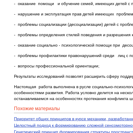
- оказание помощи и обучение семей, имеющих детей с 
- нарушение и эксплуатация прав детей имеющих проблемы
- проблемы социализации (десоциализации) детей с пробл
- проблемы определения стилей поведения и разрешения ко
- оказание социально - психологической помощи при десоц
- проблемы профилактики правонарушений среди лиц с п
- вопросы профессиональной ориентации;
Результаты исследований позволят расширить сферу поддер
Настоящая работа выполнена в русле социально-психологи
особенностями развития. Работа условно делится на неско
останавливаемся на особенностях протекания конфликта шк
Похожие материалы
Приоритет общих принципов в курсе механики, разработа
Целостный подход к формированию сложной сенсомоторной
Генетический принцип формирования структуры пространс