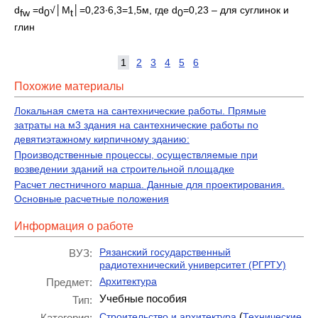
d
=d
√│М
│=0,23·6,3=1,5м, где d
=0,23 – для суглинок и
fw
0
t
0
глин
1
2
3
4
5
6
Похожие материалы
Локальная смета на сантехнические работы. Прямые
затраты на м3 здания на сантехнические работы по
девятиэтажному кирпичному зданию:
Производственные процессы, осуществляемые при
возведении зданий на строительной площадке
Расчет лестничного марша. Данные для проектирования.
Основные расчетные положения
Информация о работе
Рязанский государственный
ВУЗ:
радиотехнический университет (РГРТУ)
Архитектура
Предмет:
Учебные пособия
Тип:
(
Строительство и архитектура
Технические
Категория: