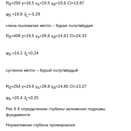
R
=256
γ=18,5 γ
=19,5 γ
=19,6 СI=13,87
0
s
d
φ
=19,8 Ј
=-0,29
II
L
глина пылеватая жёлто – бурая полутвёрдая
R
=408
γ=19,5 γ
=28,6 γ
=14,61 СI=24,33
0
s
d
φ
=14,2 Ј
=0,24
II
L
суглинок жёлто – бурый полутвёрдый
R
=254
γ=19,6 γ
=28,8 γ
=14,85 СI=13,27
0
s
d
φ
=20,4 Ј
=0,25
II
L
Рис.6 К определению глубины заложения подошвы
фундамента
Нормативная глубина промерзания