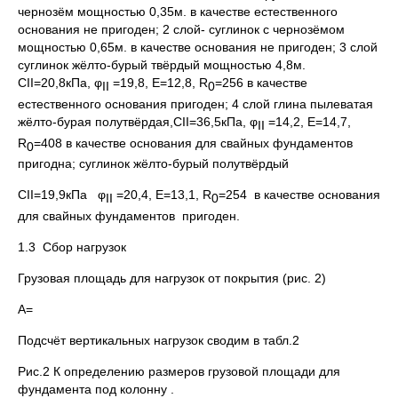
чернозём мощностью 0,35м. в качестве естественного
основания не пригоден; 2 слой- суглинок с чернозёмом
мощностью 0,65м. в качестве основания не пригоден; 3 слой
суглинок жёлто-бурый твёрдый мощностью 4,8м.
СII=20,8кПа, φ
=19,8, Е=12,8, R
=256 в качестве
II
0
естественного основания пригоден; 4 слой глина пылеватая
жёлто-бурая полутвёрдая,СII=36,5кПа, φ
=14,2, Е=14,7,
II
R
=408 в качестве основания для свайных фундаментов
0
пригодна; суглинок жёлто-бурый полутвёрдый
СII=19,9кПа φ
=20,4, Е=13,1, R
=254 в качестве основания
II
0
для свайных фундаментов пригоден.
1.3 Сбор нагрузок
Грузовая площадь для нагрузок от покрытия (рис. 2)
А=
Подсчёт вертикальных нагрузок сводим в табл.2
Рис.2 К определению размеров грузовой площади для
фундамента под колонну .