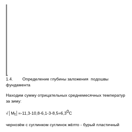
1.4. Определение глубины заложения подошвы
фундамента
Находим сумму отрицательных среднемесячных температур
за зиму:
0
√│М
│=-11,3-10,8-6,1-3-8,5=6,3
С
t
чернозём с суглинком суглинок жёлто - бурый пластичный