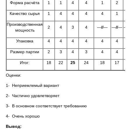
Форма расчёта
1
1
4
4
1
2
1
Качество сырья
1
4
4
4
4
1
1
Производственная
2
4
3
4
—
//
—
—
//
—
—
//
мощность
Упаковка
4
4
4
4
4
4
4
Размер партии
2
3
4
3
4
4
4
Итог:
18
22
25
24
18
17
1
Оценки
1- Неприемлемый вариант
2- Частично удовлетворяет
3- В основном соответствует требованию
4- Очень хорошо
Вывод: