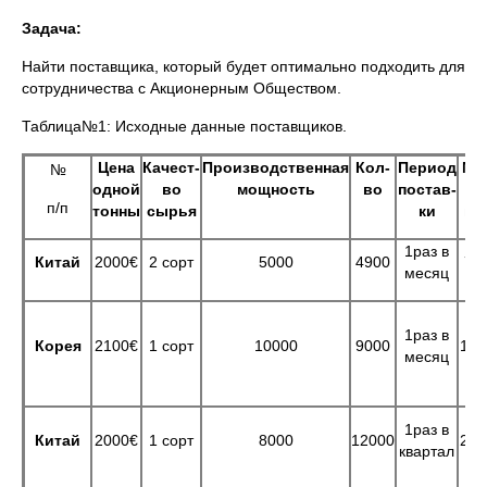
Задача:
Найти поставщика, который будет оптимально подходить для
сотрудничества с Акционерным Обществом.
Таблица№1: Исходные данные поставщиков.
Цена
Качест-
Производственная
Кол-
Период
Ми
№
одной
во
мощность
во
постав-
н
п/п
тонны
сырья
ки
па
1раз в
Китай
2000€
2 сорт
5000
4900
70 
месяц
1раз в
Корея
2100€
1 сорт
10000
9000
100
месяц
1раз в
Китай
2000€
1 сорт
8000
12000
200
квартал