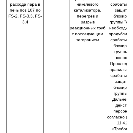
расхода пара в
никелевого
срабатыва
печь поз.107 по
катализатора,
защитны
FS-2, FS-3.3, FS-
перегрев и
блокиров
3.4
разрыв
группы "А",
реакционных труб
необходимо
с последующим
продублиро
загоранием
срабатыва
блокиров
группы "А
кнопкой.
Проследить
правильнос
срабатыва
защитны
блокиров
группы "А
Дальнейш
действи
персонал
согласно ра
11.4.2.1
«Требован