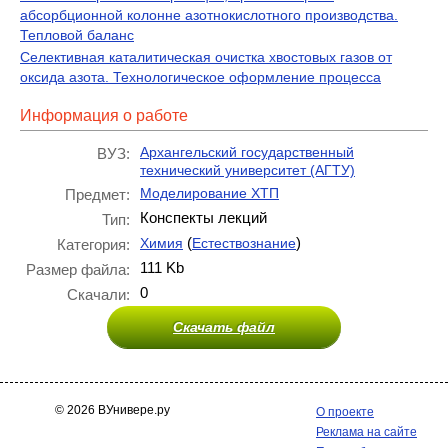
абсорбционной колонне азотнокислотного производства.
Тепловой баланс
Селективная каталитическая очистка хвостовых газов от
оксида азота. Технологическое оформление процесса
Информация о работе
Архангельский государственный
ВУЗ:
технический университет (АГТУ)
Моделирование ХТП
Предмет:
Конспекты лекций
Тип:
(
)
Химия
Естествознание
Категория:
111 Kb
Размер файла:
0
Скачали:
Скачать файл
© 2026 ВУнивере.ру
О проекте
Реклама на сайте