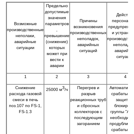
Предельно
допустимые
Действи
значения
Причины
персонала
Возможные
параметров
возникновения
предупрежд
производственные
,
производственных
и устране
неполаки,
превышение
неполадок,
производств
аварийные
(снижение)
аварийных
неполадок
ситуации
которых
ситуаций
аварийны
может при
ситуаци
вести к
аварии
1
2
3
4
Снижение
3
Перегрев и
Автоматиче
25000 м
/ч
расхода газовой
разрыв
срабатыва
смеси в печь
реакционных труб
защитны
поз.107 по FS-1,
и сбросных
блокиров
FS-1.3
коллекторов с
группы "А",
последующим
необходимо
загоранием
продублиро
срабатыва