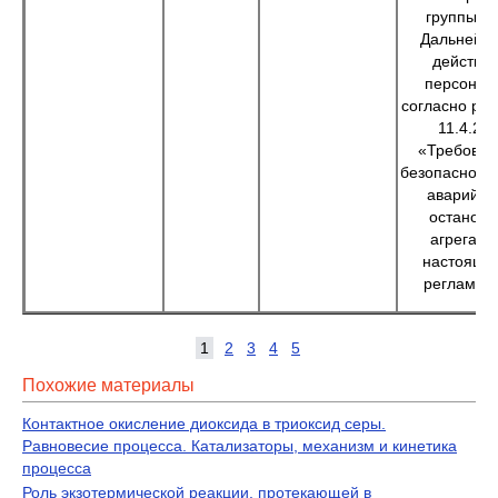
группы "А
Дальнейш
действи
персонал
согласно ра
11.4.2.1
«Требован
безопасност
аварийно
остановк
агрегата
настояще
регламен
1
2
3
4
5
Похожие материалы
Контактное окисление диоксида в триоксид серы.
Равновесие процесса. Катализаторы, механизм и кинетика
процесса
Роль экзотермической реакции, протекающей в