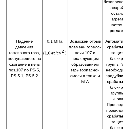
безопасност
аварийно
остановк
агрегата
настояще
регламен
Падение
0,1 МПа
Возможен отрыв
Автоматиче
давления
пламени горелок
срабатыва
2
топливного газа,
печи 107 с
защитны
(1,0кгс/см
)
поступающего на
последующим
блокиров
сжигание в печь
образованием
группы "А",
поз.107 по PS-5,
взрывоопасной
необходимо
PS-5.1, PS-5.2
смеси в топке и
продублиро
БТА
срабатыва
блокиров
группы "А
кнопкой.
Проследить
правильнос
срабатыва
защитны
блокиров