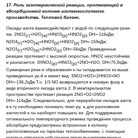
17
. Роль экзотермической реакции, протекающей в
абсорбционной колонне азотнокислотного
производства. Тепловой баланс.
Оксиды азота взаимодействуют с водой по следующим реак-
ям: 2NO2
+H2O
=НNO3
+HNO2
DН=-116кДж;
(г)
(ж)
(р)
(р)
N2O4
+H2O
=НNO3
+HNO2
DН=-159кДж;
(г)
(ж)
(р)
(р)
N2O3
+H2O
=2HNO2
DН=-56кДж; Приведенные
(г)
(ж)
(р)
реакции протекают с высокой скоростью, HNO2 неустойчива
и разлагается: 3HNO2
=НNO3
+2NO+H2O, DН=75,8кДж.
(р)
(р)
Суммарная реак-я образования к-ты складывается из выше
приведенных ур-й и имеет вид: 3NO2+H2O=2HNO3+NO
DH=-136,2кДж Т.о. 1/3 NO возвращается в газовую фазу в
виде вторичного оксида азота 2. В межтарельчатом
пространстве протекает реакция 2NO+O2=2NO2
DH=-114кДж. Следовательно, для переработки оксидов азота
в к-ту необходимо понижать темп-ру, а для разложения
азотистой к-ты наоборот повышать ее. Для поддержания
оптимального температурного режима проведения процесса
абсорбции предусмотрены встроенные в колонну
расположенные на тарелках теплообменники, с помощью
которых отводится избыточное тепло вышеприведенных