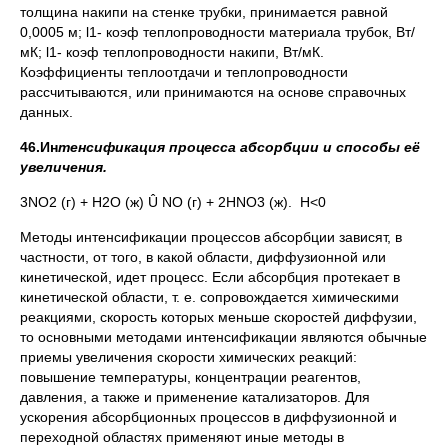
толщина накипи на стенке трубки, принимается равной
0,0005 м; l1- коэф теплопроводности материала трубок, Вт/
мК; l1- коэф теплопроводности накипи, Вт/мК.
Коэффициенты теплоотдачи и теплопроводности
рассчитываются, или принимаются на основе справочных
данных.
46.Ин
тенсификация процесса абсорбции и способы её
увеличения.
3NO2 (г) + Н2О (ж) Û NO (г) + 2НNO3 (ж). Н<0
Методы интенсификации процессов абсорбции зависят, в
частности, от того, в какой области, диффузионной или
кинетической, идет процесс. Если абсорбция протекает в
кинетической области, т. е. сопровождается химическими
реакциями, скорость которых меньше скоростей диффузии,
то основными методами интенсификации являются обычные
приемы увеличения скорости химических реакций:
повышение температуры, концентрации реагентов,
давления, а также и применение катализаторов. Для
ускорения абсорбционных процессов в диффузионной и
переходной областях применяют иные методы в