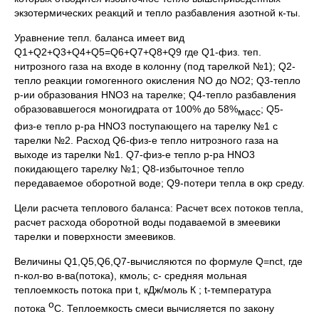
экзотермических реакций и тепло разбавления азотной к-ты.
Уравнение тепл. баланса имеет вид
Q1+Q2+Q3+Q4+Q5=Q6+Q7+Q8+Q9 где Q1-физ. теп.
нитрозного газа на входе в колонну (под тарелкой №1); Q2-
тепло реакции гомогенного окисления NO до NO2; Q3-тепло
р-ии образования НNO3 на тарелке; Q4-тепло разбавления
образовавшегося моногидрата от 100% до 58%
; Q5-
масс
физ-е тепло р-ра НNO3 поступающего на тарелку №1 с
тарелки №2. Расход Q6-физ-е тепло нитрозного газа на
выходе из тарелки №1. Q7-физ-е тепло р-ра НNO3
покидающего тарелку №1; Q8-избыточное тепло
передаваемое оборотной воде; Q9-потери тепла в окр среду.
Цели расчета теплового баланса: Расчет всех потоков тепла,
расчет расхода оборотной воды подаваемой в змеевики
тарелки и поверхности змеевиков.
Величины Q1,Q5,Q6,Q7-вычисляются по формуле Q=nct, где
n-кол-во в-ва(потока), кмоль; c- средняя мольная
теплоемкость потока при t, кДж/моль К ; t-температура
о
потока
С. Теплоемкость смеси вычисляется по закону