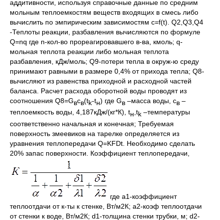
аддитивности, используя справочные данные по средним
мольным теплоемкостям веществ входящих в смесь либо
вычислить по эмпирическим зависимостям с=f(t). Q2,Q3,Q4
-Теплоты реакции, разбавления вычисляются по формуле
Q=nq где n-кол-во прореагировавшего в-ва, кмоль; q-
мольная теплота реакции либо мольная теплота
разбавления, кДж/моль; Q9-потери тепла в окруж-ю среду
принимают равными в размере 0,4% от прихода тепла; Q8-
вычисляют из равенства приходной и расходной частей
баланса. Расчет расхода оборотной воды проводят из
соотношения Q8=G
с
(t
-t
) где G
–масса воды, с
–
в
в
k
н
в
в
теплоемкость воды, 4,187кДж/(кг*К), t
,t
–температуры
н
k
соответственно начальная и конечная; Требуемая
поверхность змеевиков на тарелке определяется из
уравнения теплопередачи Q=KFDt. Необходимо сделать
20% запас поверхности. Коэффициент теплопередачи,
где a1-коэффициент
теплоотдачи от к-ты к стенке, Вт/м2К; a2-коэф теплоотдачи
от стенки к воде, Вт/м2К; d1-толщина стенки трубки, м; d2-