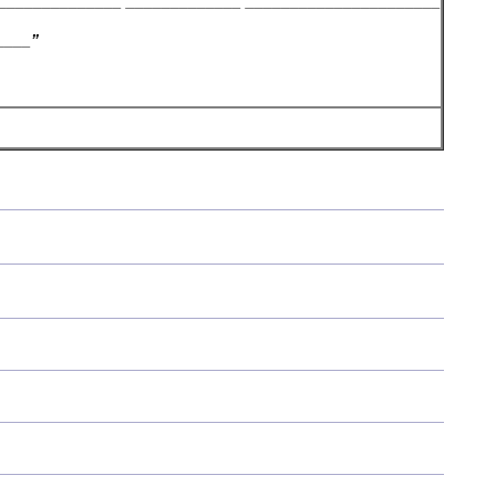
_____ _____________ ______________________
____”