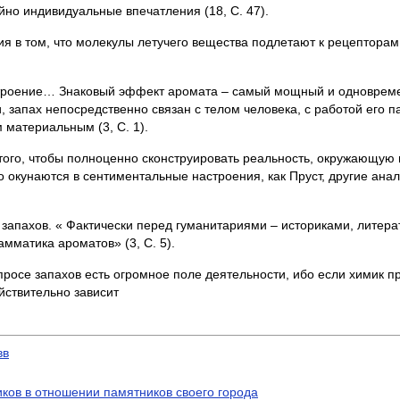
но индивидуальные впечатления (18, С. 47).
ия в том, что молекулы летучего вещества подлетают к рецепторам
настроение… Знаковый эффект аромата – самый мощный и одноврем
 запах непосредственно связан с телом человека, с работой его п
 материальным (3, С. 1).
того, чтобы полноценно сконструировать реальность, окружающую п
го окунаются в сентиментальные настроения, как Пруст, другие ан
т запахов. « Фактически перед гуманитариями – историками, литер
мматика ароматов» (3, С. 5).
просе запахов есть огромное поле деятельности, ибо если химик пр
ействительно зависит
вв
иков в отношении памятников своего города