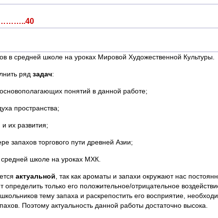
…..40
хов в средней школе на уроках Мировой Художественной Культуры
лнить ряд
задач
:
 основополагающих понятий в данной работе;
уха пространства;
и их развития;
е запахов торгового пути древней Азии;
 средней школе на уроках МХК.
яется
актуальной
, так как ароматы и запахи окружают нас постоя
ет определить только его положительное/отрицательное воздействие
 школьников тему запаха и раскрепостить его восприятие, необход
ахов. Поэтому актуальность данной работы достаточно высока.