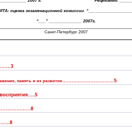
______________ 2007 г. Рецензент: ______________
ТА: оценка экзаменационной комиссии “__________________
“___” ______________ 2007г.
Санкт-Петербург 2007
……3
……………………………5
ажение, память и их развитие
 восприятия…..5
ения…………………8
………8