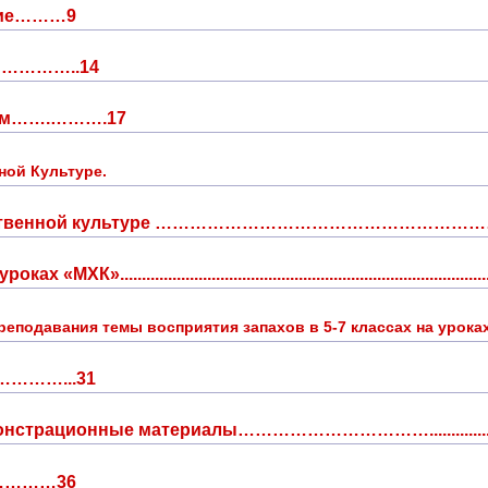
ение………9
……………..14
ием…….……….17
ной Культуре.
жественной культуре ……………………………………………………......
.............................................................................
реподавания темы восприятия запахов в 5-7 классах на урока
…………...31
ационные материалы…………………………….............................
………36