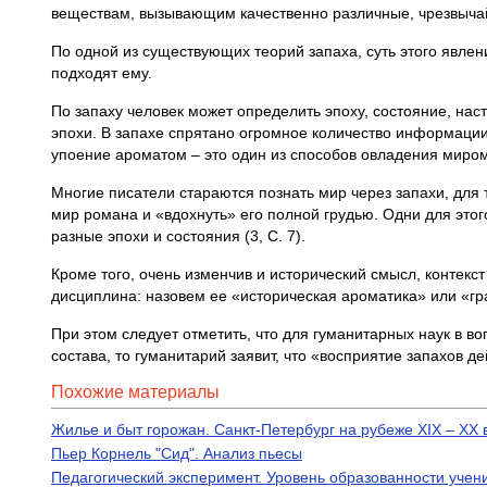
веществам, вызывающим качественно различные, чрезвычай
По одной из существующих теорий запаха, суть этого явлен
подходят ему.
По запаху человек может определить эпоху, состояние, 
эпохи. В запахе спрятано огромное количество информации,
упоение ароматом – это один из способов овладения миром
Многие писатели стараются познать мир через запахи, для 
мир романа и «вдохнуть» его полной грудью. Одни для это
разные эпохи и состояния (3, С. 7).
Кроме того, очень изменчив и исторический смысл, контекс
дисциплина: назовем ее «историческая ароматика» или «гра
При этом следует отметить, что для гуманитарных наук в во
состава, то гуманитарий заявит, что «восприятие запахов д
Похожие материалы
Жилье и быт горожан. Санкт-Петербург на рубеже XIX – XX 
Пьер Корнель "Сид". Анализ пьесы
Педагогический эксперимент. Уровень образованности учен