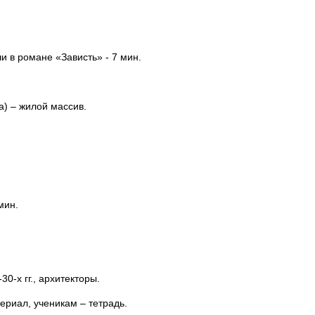
 в романе «Зависть» - 7 мин.
а) – жилой массив.
ин.
0-х гг., архитекторы.
ериал, ученикам – тетрадь.