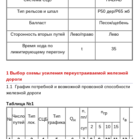
Тип рельсов и шпал
Р50 дер/Р65 жб
Балласт
Песок/щебень
Сторонность вторых путей
Лево/право
Лево
Время хода по
t
35
лимитирующему перегону
1 Выбор схемы усиления переустраиваемой железной
дороги
1.1 График потребной и возможной провозной способности
железной дороги
Таблица №1
n,
n
гр
Число
Тип
Тип
пп/
Q
г
№
СЦБ
н
в
путей
лок.
графика
2
5
10
15
2
сут