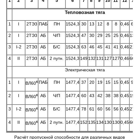
1
2
3
4
5
6
7
8
9
10
11
12
13
Тепловозная тяга
1
I
2ТЭ3
ПАБ
ПН
1524,3
30
13
12
8
8
0,46
6,0
2
I
2ТЭ3
АБ
Ч/П
1524,3
47
30
29
25
25
0,46
13,8
3
I-2
2ТЭ3
АБ
Б/С
1524,3
63
46
45
41
41
0,46
21,2
4
II
2ТЭ3
АБ
2 путн.
1524,3
149
132
131
127
127
0,46
60,7
Электрическая тяга
к
1
I
ПАБ
ПН
1477,4
37
20
19
15
15
0,45
9,0
ВЛ60
к
2
I
АБ
Ч/П
1477,4
60
43
42
38
38
0,45
19,4
ВЛ60
к
3
I-2
АБ
Б/С
1477,4
78
61
60
56
56
0,45
27,5
ВЛ60
к
4
II
АБ
2 путн.
1477,4
152
135
134
130
130
0,45
60,8
ВЛ60
Расчёт пропускной способности для различных видов