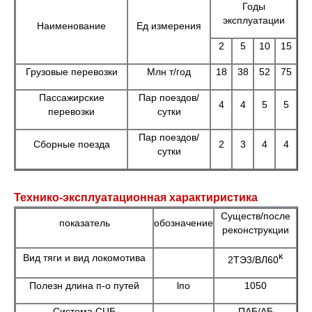
Годы
эксплуатации
Наименование
Ед измерения
2
5
10
15
Грузовые перевозки
Млн т/год
18
38
52
75
Пассажирские
Пар поездов/
4
4
5
5
перевозки
сутки
Пар поездов/
Сборные поезда
2
3
4
4
сутки
Технико-эксплуатационная характиристика
Существ/после
показатель
обозначение
реконструкции
к
Вид тяги и вид локомотива
2ТЭ3/ВЛ60
Полезн длина п-о путей
lпо
1050
Система СЦБ
ПАБ/АБ