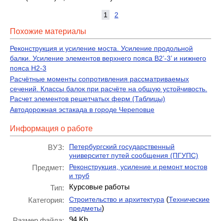
1
2
Похожие материалы
Реконструкция и усиление моста. Усиление продольной
балки. Усиление элементов верхнего пояса В2’-3’ и нижнего
пояса Н2-3
Расчётные моменты сопротивления рассматриваемых
сечений. Классы балок при расчёте на общую устойчивость.
Расчет элементов решетчатых ферм (Таблицы)
Автодорожная эстакада в городе Череповце
Информация о работе
Петербургский государственный
ВУЗ:
университет путей сообщения (ПГУПС)
Реконструкция, усиление и ремонт мостов
Предмет:
и труб
Курсовые работы
Тип:
(
Строительство и архитектура
Технические
Категория:
)
предметы
94 Kb
Размер файла: