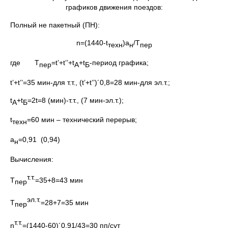
графиков движения поездов:
Полный не пакетный (ПН):
n=(1440-t
)a
/T
техн
н
пер
где T
=t’+t’’+t
+t
-период графика;
пер
А
Б
t’+t’’=35 мин-для т.т., (t’+t’’)´0,8=28 мин-для эл.т.;
t
+t
=2t=8 (мин)-т.т., (7 мин-эл.т.);
А
Б
t
=60 мин – технический перерыв;
техн
a
=0,91 (0,94)
н
Вычисления:
т.т.
T
=35+8=43 мин
пер
эл.т.
T
=28+7=35 мин
пер
т.т.
n
=(1440-60)´0,91/43=30 пп/сут