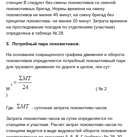
станции В следуют без смены локомотивов со сменой
локомотивных бригад. Нормы времени на смену
локомотивов не менее 40 минут, на сиену бригад без
прицепки локомотива- не менее 20 минут. Затрата времени
на проследование поездов по отделениям (участкам)
определена в таблице № 28.
3.
Потребный парк локомотивов.
На основании сокращенного графика движения и оборота
локомотивов определяется потребный локомотивный парк
для грузового движения по дороге в целом, лок.сут.:
М
( № 2
)
Где:
- суточная затрата локомотиво-часов.
Затрата локомотиво-часов за сутки определяется по
станциям и участкам. Расчет затрат локомотиво-часов по
станциям ведется в виде ведомостей оборота локомотивов
соответственно по станциям А, Б, В, Г (таблицы № 29, 30,