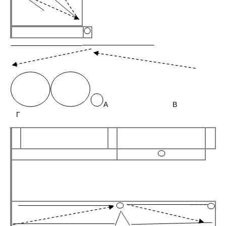
А В
Г