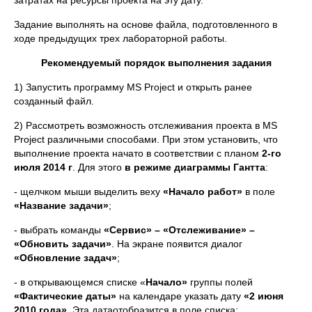
затратах на ресурсы проекта на эту дату.
Задание выполнять на основе файла, подготовленного в
ходе предыдущих трех лабораторной работы.
Рекомендуемый порядок выполнения задания
1) Запустить программу MS Project и открыть ранее
созданный файл.
2) Рассмотреть возможность отслеживания проекта в MS
Project различными способами. При этом установить, что
выполнение проекта начато в соответствии с планом
2-го
июля 2014 г
. Для этого
в режиме
диаграммы Гантта
:
- щелчком мыши выделить веху
«Начало работ»
в поле
«Название задачи»
;
- выбрать команды
«Сервис» – «Отслеживание» –
«Обновить задачи»
. На экране появится диалог
«Обновление задач»
;
- в открывающемся списке «
Начало»
группы полей
«Фактические даты»
на календаре указать дату
«2 июня
2010
года»
. Эта датаотобразится в поле списка;