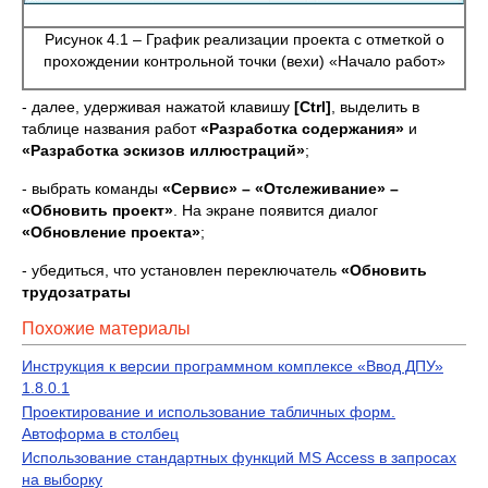
Рисунок 4.1 – График реализации проекта с отметкой о
прохождении контрольной точки (вехи) «Начало работ»
- далее, удерживая нажатой клавишу
[Ctrl]
, выделить в
таблице названия работ
«Разработка содержания»
и
«Разработка эскизов иллюстраций»
;
- выбрать команды
«Сервис» – «Отслеживание» –
«Обновить проект»
. На экране появится диалог
«Обновление проекта»
;
- убедиться, что установлен переключатель
«Обновить
трудозатраты
Похожие материалы
Инструкция к версии программном комплексе «Ввод ДПУ»
1.8.0.1
Проектирование и использование табличных форм.
Автоформа в столбец
Использование стандартных функций MS Аccess в запросах
на выборку