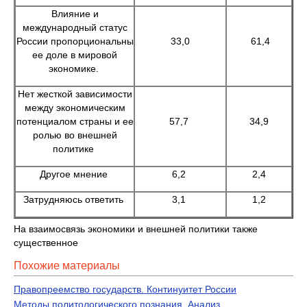
Влияние и
международный статус
России пропорциональны
33,0
61,4
ее доле в мировой
экономике.
Нет жесткой зависимости
между экономическим
потенциалом страны и ее
57,7
34,9
ролью во внешней
политике
Другое мнение
6,2
2,4
Затрудняюсь ответить
3,1
1,2
На взаимосвязь экономики и внешней политики также
существенное
Похожие материалы
Правопреемство государств. Континуитет России
Методы политологического познания. Анализ