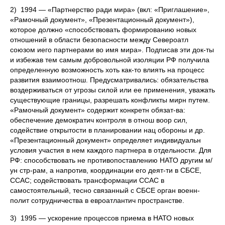
2) 1994 — «Партнерство ради мира» (вкл: «Приглашение»,
«Рамочный документ», «Презентационный документ»),
которое должно «способствовать формированию новых
отношений в области безопасности между Североатл
союзом иего партнерами во имя мира». Подписав эти док-ты
и избежав тем самым добровольной изоляции РФ получила
определенную возможность хоть как-то влиять на процесс
развития взаимоотнош. Предусматривались: обязательства
воздерживаться от угрозы силой или ее применения, уважать
существующие границы, разрешать конфликты мирн путем.
«Рамочный документ» содержит конкретн обязат-ва:
обеспечение демократич контроля в отнош воор сил,
содействие открытости в планировании нац обороны и др.
«Презентационный документ» определяет индивидуальн
условия участия в нем каждого партнера в отдельности. Для
РФ: способствовать не противопоставлению НАТО другим м/
ун стр-рам, а напротив, координации его деят-ти в СБСЕ,
ССАС; содействовать трансформации ССАС в
самостоятельный, тесно связанный с СБСЕ орган военн-
полит сотрудничества в евроатлантич пространстве.
3) 1995 — ускорение процессов приема в НАТО новых