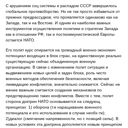
С крушением соц системы и распадом СССР завершилось
глобальное противоборство. Но не так просто избавиться от
прежних предрассудков, что проявляется одинаково как на
Западе, так и на Востоке. И одним из наиболее важных
инструментов осуществления политики и стратегии Запада
как в отношении РФ, так и посткоммунистической Европы
остается НАТО.
Его полит курс опирается на громадный военно-экономич
потенциал входящих в блок стран, на единственную реально
существующую сейчас объединенную военную
организацию. В связи с изменением полит ситуации и
выдвижением новых целей и задач блока, роль чисто
военных методов обеспечения безопасности, включая
ликвидацию конфликтов, значительно снижается. Сейчас не
менее важным считается создание механизмов по
предотвращению таких конфликтов. Вместе с тем, полит
сторона доктрин НАТО основывается на следующ
принципах: 1) оборона (т.е наращивание военного
потенциала и его использование в случае необх-ти);
2)диалог (смягчение напряженности, но с позиций силы). В
новых условиях эта доктрина дополняется новым принципом