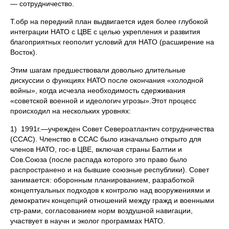
— сотрудничество.
Т.обр на передний план выдвигается идея более глубокой
интеграции НАТО с ЦВЕ с целью укрепления и развития
благоприятных геополит условий для НАТО (расширение на
Восток).
Этим шагам предшествовали довольно длительные
дискуссии о функциях НАТО после окончания «холодной
войны», когда исчезла необходимость сдерживания
«советской военной и идеологич угрозы».Этот процесс
происходил на нескольких уровнях:
1) 1991г.—учрежден Совет Североатлантич сотрудничества
(ССАС). Членство в ССАС было изначально открыто для
членов НАТО, гос-в ЦВЕ, включая страны Балтии и
Сов.Союза (после распада которого это право было
распространено и на бывшие союзные республики). Совет
занимается: оборонным планированием, разработкой
концептуальных подходов к контролю над вооружениями и
демократич концепций отношений между гражд и военными
стр-рами, согласованием норм воздушной навигации,
участвует в научн и эколог программах НАТО.