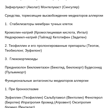
Зафирлукаст (Аколат) Монтелукаст (Сингуляр)
Средства, тормозящие высвобождение медиаторов аллергии
1. Стабилизаторы мембран тучных клеток
Кромолин-натрий (Кромоглициевая кислота, Интал)
Недокромил-натрий (Тайлед) Кетотифен (Задитен)
2. Теофиллин и его пролонгированные препараты (Теопэк,
Теобиолонг, Эуфилонг)
3. Глюкокортикоиды
Преднизолон Беклометазон (Бекотид, Беклокорт) Будесонид
(Пульмикорт)
Функциональные антагонисты медиаторов аллергии
1. При бронхоспазме
Эуфиллин (Теофиллин) Сальбутамол (Вентолин) Фенотерол
(Беротек) Ипратропия бромид (Атровент) Окситропия
бромид (Вентилат)