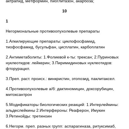
актрапид, метформин, пиоглитазон, акарбоза;
10
1
Негормональные противоопухолевые препараты
1.Алкилирующие препараты: циклофосфамид,
тиофосфамид, бусульфан, цисплатин, карбоплатин
2.Антиметаболиты: 1.Фолиевой к-ты: трексан; 2.Пуриновых
нуклеотидов: лейкерин; 3.Пиримидиновых нуклеотидов:
фторурацил.
3.Преп. раст. происх.: винкристин, этопозид, паклитаксел.
4.Противоопухолевые а/б: дактиномицин, доксорубицин,
митоксантрон
5.Модификаторы биологических реакций: 1.Интерлейкины:
альдеслейкины 2.Интерфероны: Реаферон, Имукин
3.Ретинойды: третиноин
6.Негорм. преп. разных групп: аспарагиназа, ритуксимаб,