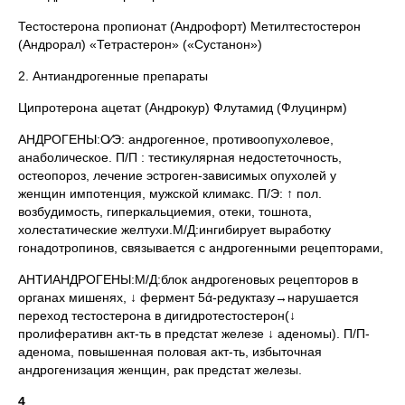
Тестостерона пропионат (Андрофорт) Метилтестостерон
(Андрорал) «Тетрастерон» («Сустанон»)
2. Антиандрогенные препараты
Ципротерона ацетат (Андрокур) Флутамид (Флуцинрм)
АНДРОГЕНЫ:О∕Э: андрогенное, противоопухолевое,
анаболическое. П/П : тестикулярная недостеточность,
остеопороз, лечение эстроген-зависимых опухолей у
женщин импотенция, мужской климакс. П/Э: ↑ пол.
возбудимость, гиперкальциемия, отеки, тошнота,
холестатические желтухи.М/Д:ингибирует выработку
гонадотропинов, связывается с андрогенными рецепторами,
АНТИАНДРОГЕНЫ:М/Д:блок андрогеновых рецепторов в
органах мишенях, ↓ фермент 5ά-редуктазу→нарушается
переход тестостерона в дигидротестостерон(↓
пролиферативн акт-ть в предстат железе ↓ аденомы). П/П-
аденома, повышенная половая акт-ть, избыточная
андрогенизация женщин, рак предстат железы.
4