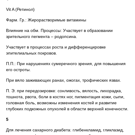
Vit A (Ретинол)
Фарм. Гр.: Жирорастворимые витамины
Влияние на обм. Процессы: Участвует в образовании
зрительного пегмента – родопсина.
Участвует в процессах роста и дифференцировке
эпителиальных покровов.
П.П.: При нарушениях сумеречного зрения, для повышения
его остроты.
При вяло заживающих ранах, ожогах, трофических язвах.
П. Э. при передозировке: сонливость, вялость, лихорадка,
тошнота, рвота, боли в костях ног, пигментация кожи, сыпи,
головная боль, возможны изменения костей и развитие
глубоких подкожных опухолей в области верхней конечности.
5
Для лечения сахарного диабета: глибенкламид, гликлазид,