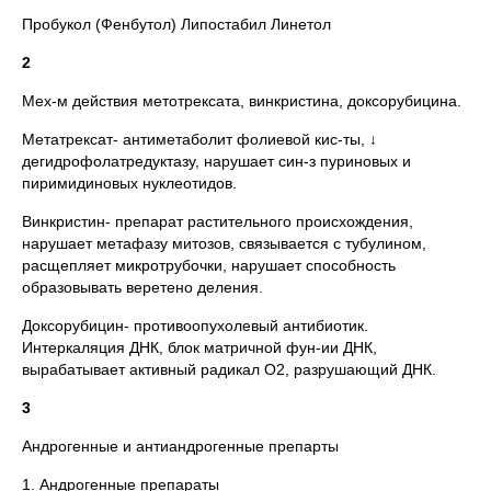
Пробукол (Фенбутол) Липостабил Линетол
2
Мех-м действия метотрексата, винкристина, доксорубицина.
Метатрексат- антиметаболит фолиевой кис-ты, ↓
дегидрофолатредуктазу, нарушает син-з пуриновых и
пиримидиновых нуклеотидов.
Винкристин- препарат растительного происхождения,
нарушает метафазу митозов, связывается с тубулином,
расщепляет микротрубочки, нарушает способность
образовывать веретено деления.
Доксорубицин- противоопухолевый антибиотик.
Интеркаляция ДНК, блок матричной фун-ии ДНК,
вырабатывает активный радикал О2, разрушающий ДНК.
3
Андрогенные и антиандрогенные препарты
1. Андрогенные препараты