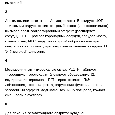
иматиниб
2
Ацетилсалициловая к-та - Антиагреганты. Блокирует ЦОГ,
тем самым нарушает синтез тромбоксана (и простоциклина),
вызывая противоагрегационный эффект (расширяет
сосуды). П. П: Тромбоз коронарных сосудов, сосудов мозга,
конечностей, ИБС, нарушения тромбообразования при
операциях на сосудах, протезирование клапанов сердца. П.
Э: Язвы ЖКТ, аллергии.
4
Мерказолил- антитиреоидные ср-ва. М/Д- Ингибирует
тиреоидную пероксидазу, блокирует образование J2,
иодирование тирозина. П/П- тиреотоксикоз. П/Э-
лейкопения; тошнота, рвота, нарушения функции печени,
зобогенный эффект, медикаментозный гипотиреоз, кожная
сыпь, боли в суставах.
5
Для лечения ревматоидного артрита: бутадион,