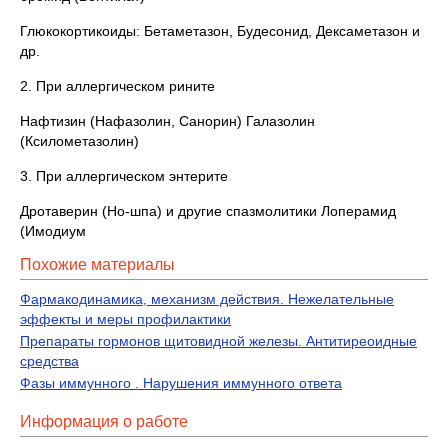
Глюкокортикоиды: Бетаметазон, Будесонид, Дексаметазон и
др.
2. При аллергическом рините
Нафтизин (Нафазолин, Санорин) Галазолин
(Ксилометазолин)
3. При аллергическом энтерите
Дротаверин (Но-шпа) и другие спазмолитики Лоперамид
(Имодиум
Похожие материалы
Фармакодинамика, механизм действия. Нежелательные
эффекты и меры профилактики
Препараты гормонов щитовидной железы. Антитиреоидные
средства
Фазы иммунного . Нарушения иммунного ответа
Информация о работе