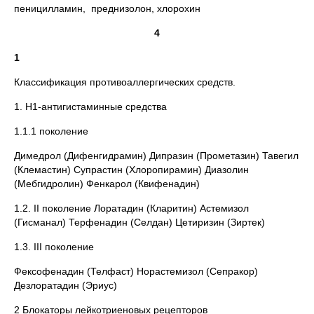
пеницилламин, преднизолон, хлорохин
4
1
Классификация противоаллергических средств.
1. H1-антигистаминные средства
1.1.1 поколение
Димедрол (Дифенгидрамин) Дипразин (Прометазин) Тавегил
(Клемастин) Супрастин (Хлоропирамин) Диазолин
(Мебгидролин) Фенкарол (Квифенадин)
1.2. II поколение Лоратадин (Кларитин) Астемизол
(Гисманал) Терфенадин (Селдан) Цетиризин (Зиртек)
1.3. III поколение
Фексофенадин (Телфаст) Норастемизол (Сепракор)
Дезлоратадин (Эриус)
2 Блокаторы лейкотриеновых рецепторов