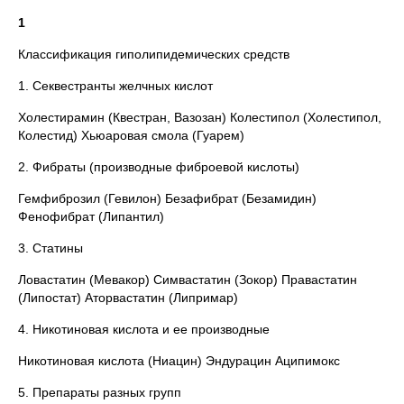
1
Классификация гиполипидемических средств
1. Секвестранты желчных кислот
Холестирамин (Квестран, Вазозан) Колестипол (Холестипол,
Колестид) Хьюаровая смола (Гуарем)
2. Фибраты (производные фиброевой кислоты)
Гемфиброзил (Гевилон) Безафибрат (Безамидин)
Фенофибрат (Липантил)
3. Статины
Ловастатин (Мевакор) Симвастатин (Зокор) Правастатин
(Липостат) Аторвастатин (Липримар)
4. Никотиновая кислота и ее производные
Никотиновая кислота (Ниацин) Эндурацин Аципимокс
5. Препараты разных групп