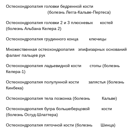
Остеохондропатия головки бедренной кости
(болезнь Легга-Кальве-Пертеса)
Остеохондропатия головки 2 и 3 плюсневых костей
(болезнь Альбана Келера 2)
Остеохондропатия грудинного конца ключицы
Множественная остеохондропатия эпифизарных оснований
фаланг пальцев рук
Остеохондропатия ладьевидной кости стопы (болезнь
Келера-1)
Остеохондропатия полулунной кости запястья (болезнь
Кинбека)
Остеохондропатия тела позконка (болезнь Кальве)
Остеохондропатия бугра большеберцовой кости
(болезнь Осгуд-Шлаттера)
Остеохондропатия пяточной кости (болезнь Шинца)