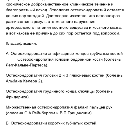
хроническое доброкачественное клиническое течение и
благоприятный исход. Этиология остеохондропатий остается
до сих пор загадкой. Достоверно известно, что остеонекроз
развивается в результате местного нарушения
артериального питания костного вещества и костного мозга,
а вот какова ее причина до сих пор остается под вопросом.
Классификация.
А. Остеохондропатии эпифизарных концов трубчатых костей
Остеохондропатия головки бедренной кости (болезнь
Легг-Кальве-Пертеса).
Остеохондропатия головки 2 и 3 плюсневых костей (болезнь
Альбана Келера 2).
Остеохондропатия грудинного конца ключицы (болезнь
Фридериха).
Множественная остеохондропатия фаланг пальцев рук
(описана С.А.Рейнбергом и В.П.Грицанским).
Б. Остеохондропатии коротких губчатых костей.