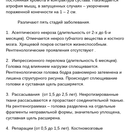
постоянная хромота и контрактура сустава. Наблюдается
атрофия мышц, в запущенных случаях – укорочение
пораженной конечности на 1 – 2 см.
Различают пять стадий заболевания.
1. Асептического некроза (длительность от 2-х до 6-и
месяцев). Отмечается некроз губчатого вещества и костного
мозга. Хрящевой покров остается жизнеспособным.
Рентгенологические проявления отсутствуют .
2. Импрессионного перелома (длительность 6 месяцев).
Головка под влиянием нагрузки сплющивается.
Рентгенологически головка бодра равномерно затемнена и
лишена структурного рисунка. Происходит сплющивание
головки и суставная щель расширяется.
3. Рассасывания (от 1,5 до 2,5 лет). Некротизированные
ткани рассасываются и прорастают соединительной тканью.
На рентгенограммах – головка разделена на отдельные
фрагменты неправильной формы, значительно уплощена,
суставная щель расширена.
4. Репарации (от 0,5 до 1,5 лет). Костномозговые