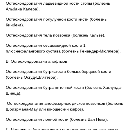
Остеохондропатия ладьевидной кости стопы (болезнь
Альбана Калера).
Остеохондропатия полулунной кости кисти (болезнь
Кинбека).
Остеохондропатия тела позвонка (болезнь Кальве).
Остеохондропатия сесамовидной кости 1
плюснефалангового сустава (болезнь Ренандер-Мюллера).
В. Остеохондропатии апофизов
Остеохондропатия бугристости большеберцовой кости
(болезнь Осгуд-Шляттера).
Остеохондропатия бугра пяточной кости (болезнь Хаглунда-
Шинца).
Остеохондропатия апофизарных дисков позвонков (болезнь
Шойэрмана-Мау или юношеский кифоз).
Остеохондропатия лонной кости (болезнь Ван Нека).
Г. Частичные (клиновидные) остеохондропатии суставных