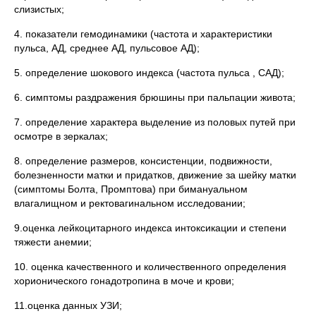
слизистых;
4. показатели гемодинамики (частота и характеристики
пульса, АД, среднее АД, пульсовое АД);
5. определение шокового индекса (частота пульса , САД);
6. симптомы раздражения брюшины при пальпации живота;
7. определение характера выделение из половых путей при
осмотре в зеркалах;
8. определение размеров, консистенции, подвижности,
болезненности матки и придатков, движение за шейку матки
(симптомы Болта, Промптова) при бимануальном
влагалищном и ректовагинальном исследовании;
9.оценка лейкоцитарного индекса интоксикации и степени
тяжести анемии;
10. оценка качественного и количественного определения
хорионического гонадотропина в моче и крови;
11.оценка данных УЗИ;