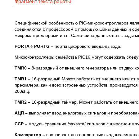
Фрагмент текста работы
Специфической особенностью PIC-микроконтроллеров являе
соединяются с процессором с помощью шины данных и обе
микроконтроллерами и т.п. Сама шина данных на выводы ми
PORTA
÷
PORTG
–
порты цифрового ввода-вывода.
Микроконтроллеры семейства PIC16 могут содержать след
TMR
0 –
8-разрядный от внешнего генератора или от двух к
TMR
1 –
16-разрядный Может работать от внешнего или от 
прескалера, как и всех встроенных устройств, производит
200кГц.
TMR
2 –
16-разрядный таймер. Может работать от внешнего 
АЦП –
выполняет ввод аналоговых сигналов и преобразов
CCP
–
модуль сравнения /захвата/ сигналов с широтно-им
Компаратор –
сравнивает два аналоговых входных сигнала.