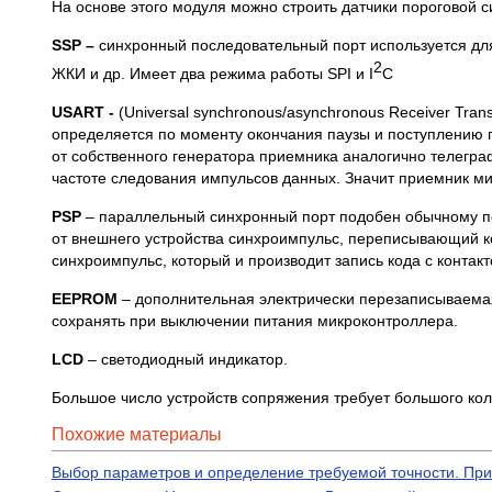
На основе этого модуля можно строить датчики пороговой с
SSP
–
синхронный последовательный порт используется дл
2
ЖКИ и др. Имеет два режима работы SPI и I
C
USART -
(Universal synchronous/asynchronous Receiver Tr
определяется по моменту окончания паузы и поступлению
от собственного генератора приемника аналогично телегра
частоте следования импульсов данных. Значит приемник м
PSP
– параллельный синхронный порт подобен обычному по
от внешнего устройства синхроимпульс, переписывающий ко
синхроимпульс, который и производит запись кода с контакт
EEPROM
– дополнительная электрически перезаписываема
сохранять при выключении питания микроконтроллера.
LCD
– светодиодный индикатор.
Большое число устройств сопряжения требует большого кол
Похожие материалы
Выбор параметров и определение требуемой точности. Пр