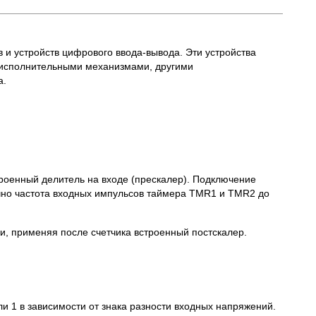
и устройств цифрового ввода-вывода. Эти устройства
 исполнительными механизмами, другими
а.
троенный делитель на входе (прескалер). Подключение
бычно частота входных импульсов таймера TMR1 и TMR2 до
и, применяя после счетчика встроенный постскалер.
ли 1 в зависимости от знака разности входных напряжений.