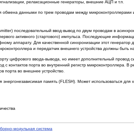
игнализации, релаксационные генераторы, внешние АЦП и т.п.
я обмена данными по трем проводам между микроконтроллерами и
ansmitter) последовательный ввод-вывод по двум проводам в асин
 первого активного (стартового) импульса. Последующие информ
фному аппарату. Для качественной синхронизации этот генератор 
икроконтроллера и передатчик внешнего устройства должны быть 
рту цифрового ввода-вывода, но имеет дополнительный провод си
д с контактов порта во внутренний регистр микроконтроллера. В
ов порта во внешнее устройство.
я энергонезависимая память (FLESH). Может использоваться для 
ичества
иборно-модульная система