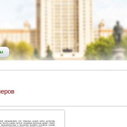
СЫ
леров