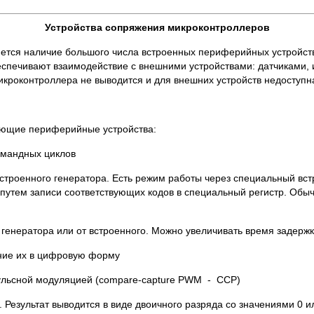
Устройства сопряжения микроконтроллеров
тся наличие большого числа встроенных периферийных устройств 
спечивают взаимодействие с внешними устройствами: датчиками,
кроконтроллера не выводится и для внешних устройств недоступн
ующие периферийные устройства:
омандных циклов
встроенного генератора. Есть режим работы через специальный вс
ся путем записи соответствующих кодов в специальный регистр. О
генератора или от встроенного. Можно увеличивать время задержк
ание их в цифровую форму
пульсной модуляцией (compare-capture PWM - CCP)
 Результат выводится в виде двоичного разряда со значениями 0 и