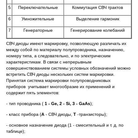
5
Переключательные
Коммутация СВЧ трактов
6
Умножительные
Выделение гармоник
7
Генераторные
Генерирование колебаний
СВЧ диоды имеют маркировку, позволяющую различать их
между собой по материалу полупроводника, назначению,
номеру типа, а следовательно, и по электрическим
характеристикам. В связи с непрерывным
совершенствованием системы условных обозначений можно
встретить СВЧ диоды нескольких систем маркировки.
Принятая система маркировки полупроводниковых
приборов учитывает многообразие их применений и
содержит пять элементов:
- тип проводника (
1 - Ge, 2 - Si, 3 - GaAs
);
- класс прибора (
А
- СВЧ диоды,
Т
-транзисторы);
- основное назначение диода (1 - смесительный и т. д. по
таблице);