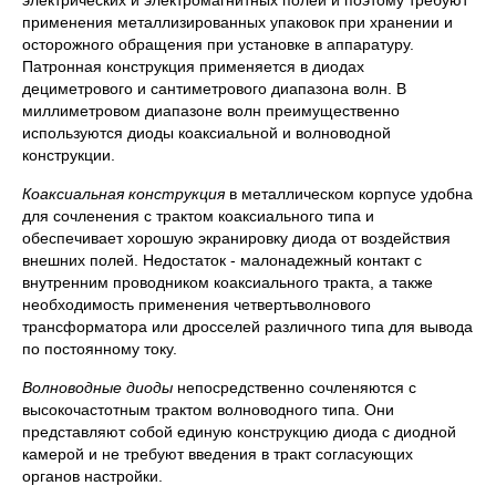
электрических и электромагнитных полей и поэтому требуют
применения металлизированных упаковок при хранении и
осторожного обращения при установке в аппаратуру.
Патронная конструкция применяется в диодах
дециметрового и сантиметрового диапазона волн. В
миллиметровом диапазоне волн преимущественно
используются диоды коаксиальной и волноводной
конструкции.
Коаксиальная конструкция
в металлическом корпусе удобна
для сочленения с трактом коаксиального типа и
обеспечивает хорошую экранировку диода от воздействия
внешних полей. Недостаток - малонадежный контакт с
внутренним проводником коаксиального тракта, а также
необходимость применения четвертьволнового
трансформатора или дросселей различного типа для вывода
по постоянному току.
Волноводные диоды
непосредственно сочленяются с
высокочастотным трактом волноводного типа. Они
представляют собой единую конструкцию диода с диодной
камерой и не требуют введения в тракт согласующих
органов настройки.