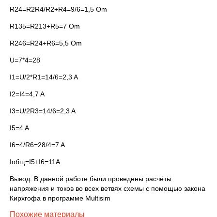
R24=R2R4/R2+R4=9/6=1,5 Om
R135=R213+R5=7 Om
R246=R24+R6=5,5 Om
U=7*4=28
I1=U/2*R1=14/6=2,3 A
I2=I4=4,7 A
I3=U/2R3=14/6=2,3 A
I5=4 A
I6=4/R6=28/4=7 A
Iобщ=I5+I6=11A
Вывод: В данной работе были проведены расчёты
напряжения и токов во всех ветвях схемы с помощью закона
Кирхгофа в программе Multisim
Похожие материалы