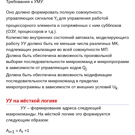
Требования к УМУ:
Оно должно формировать полную совокупность
управляющих сигналов Y
для управления работой
i
процессорного элемента и сопряжённых с ним субблоков
(ОЗУ, процессоров и т.д.).
Количество внутренних состояний автомата, моделирующего
работу УУ должно быть не меньше числа различных МК,
подлежащих реализации во всей совокупности МП.
Должна быть обеспечена возможность произвольной
выборки последовательности микрокоманд и микропрограмм
в зависимости от управляющих кодов Q
.
j
Должна быть обеспечена возможность модификации
последовательности микрокоманд в пределах
микропрограммы в зависимости от внешних условий U
.
k
УУ на жёсткой логике
УУ – формирование адреса следующей
макрокоманды. На жёсткой логике это формируется
следующим образом:
А
= A
+1
i+1
г