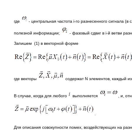
где
- центральная частота i-го разнесенного сигнала (в
полезной информации;
- фазовый сдвиг в i-й ветви раз
Запишем (1) в векторной форме
где векторы
содержат N элементов, каждый из
В случае, когда для любого
выполняется
, и, от
.
Для описания совокупности помех, воздействующих на раз