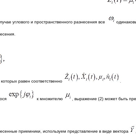
 случае углового и пространственного разнесения все
одинаков
несения.
 которых равен соответственно
.
нося
к множителю
, выражение (2) может быть пр
несенные приемники, используем представление в виде вектора