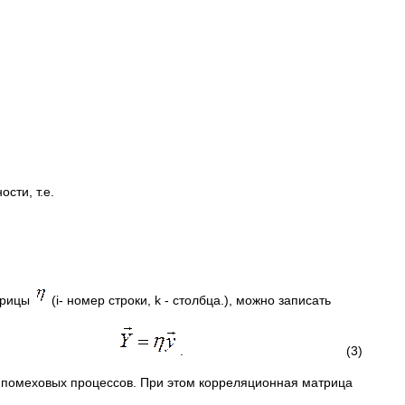
сти, т.е.
трицы
(i- номер строки, k - столбца.), можно записать
. (3)
а помеховых процессов. При этом корреляционная матрица