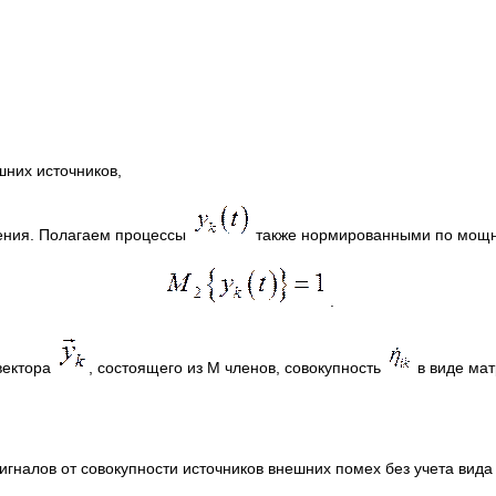
шних источников,
есения. Полагаем процессы
также нормированными по мощно
.
вектора
, состоящего из М членов, совокупность
в виде ма
игналов от совокупности источников внешних помех без учета вид