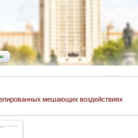
СЫ
релированных мешающих воздействиях