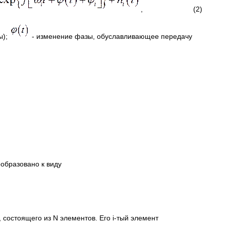
, (2)
ы);
- изменение фазы, обуславливающее передачу
еобразовано к виду
, состоящего из N элементов. Его i-тый элемент