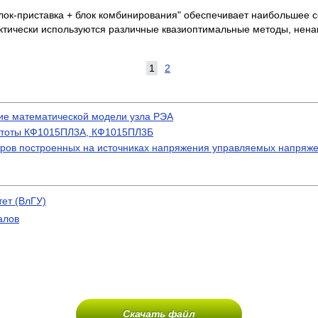
блок-приставка + блок комбинирования" обеспечивает наибольшее 
рактически используются различные квазиоптимальные методы, не
1
2
ие математической модели узла РЭА
астоты КФ1015ПЛ3А, КФ1015ПЛ3Б
ров построенных на источниках напряжения управляемых напряж
ет (ВлГУ)
алов
Скачать файл