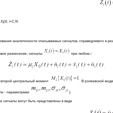
а
X
(
t
);
i
=1
¸
N
;
i
нала.
вания аналитичности описываемых сигналов, справедливого в ре
ловое разнесение, сигналы
при любом
i
.
о второй центральный момент
. В рэлеевской мо
ли - параметрами
).
е сигналы могут быть представлены в виде