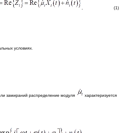
, (1)
альных условиях.
дели замираний распределение модуля
характеризуется