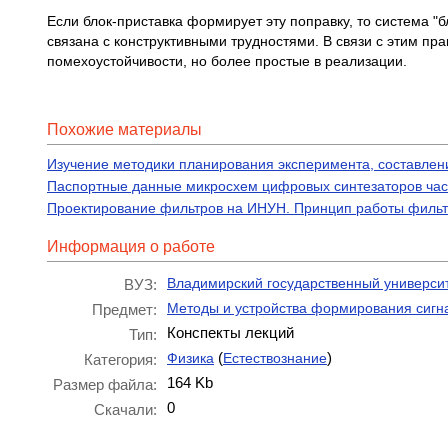
Если блок-приставка формирует эту поправку, то система "
связана с конструктивными трудностями. В связи с этим п
помехоустойчивости, но более простые в реализации.
Похожие материалы
Изучение методики планирования эксперимента, составлен
Паспортные данные микросхем цифровых синтезаторов ч
Проектирование фильтров на ИНУН. Принцип работы фильт
Информация о работе
Владимирский государственный университ
ВУЗ:
Методы и устройства формирования сигн
Предмет:
Конспекты лекций
Тип:
(
)
Физика
Естествознание
Категория:
164 Kb
Размер файла:
0
Скачали: