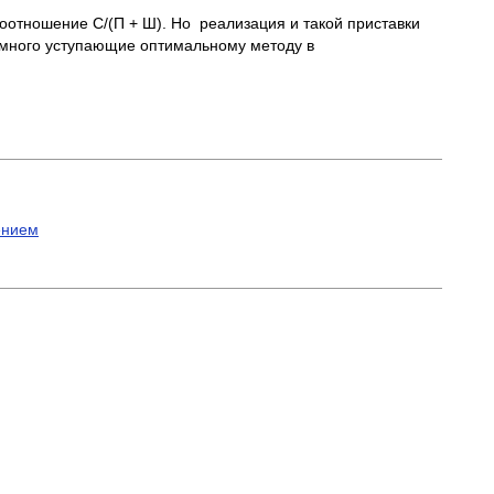
соотношение С/(П + Ш). Но реализация и такой приставки
намного уступающие оптимальному методу в
ением