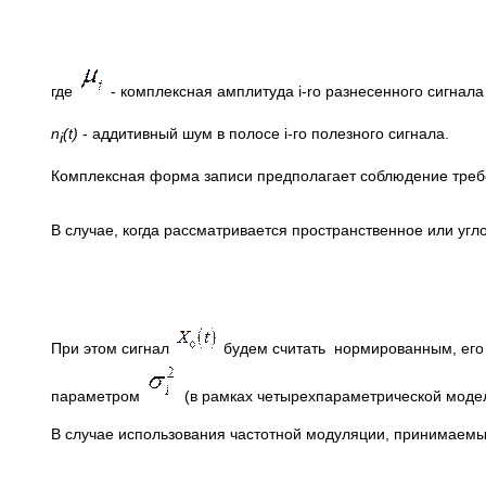
где
- комплексная амплитуда i-ro разнесенного сигнал
n
(
t
)
- аддитивный шум в полосе i-го полезного сиг
i
Комплексная форма записи предполагает соблюдение требо
В случае, когда рассматривается пространственное или уг
При этом сигнал
будем считать нормированным, ег
параметром
(в рамках четырехпараметрической моде
В случае использования частотной модуляции, принимаемы