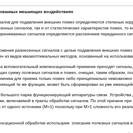
рованных мешающих воздействиях
налов для подавления внешних помех определяются степенью корр
сенных сигналов, так и от статистических характеристик помех, то
 принимаемых сигналов определяются рассеянием переданного си
жения разнесенных сигналов с целью подавления внешних помех в
ин из видов квазиоптимальных методов, основанный на использов
на вспомогательный компенсационный приемник приходят сигналы
щих сумму полезных сигналов и помех, очищая, таким образом, п
емника для приема только помех либо принципиально невозможно 
няющий те же функции, может быть сформирован из уже имеющейс
 большого парка функционирующей аппаратуры связи. Устройства 
вки, включаемой в тракты обработки сигналов. По этой причине пр
от одного источника (M=1) поскольку при М>1 сложность его реал
нсационной обработки используем описание полезных сигналов в 