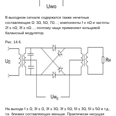
В выходном сигнале содержатся также нечетные
составляющие Ω: 3Ω, 5Ω, 7Ω…; компоненты f ± nΩ и частоты
2f ± nΩ, 3f ± nΩ…, поэтому чаще применяют кольцевой
балансный модулятор.
Рис. 14.6.
На выходе f ± Ω, 3f ± Ω, 3f ± 3Ω, 3f ± 5Ω, 5f ± 3Ω, 5f ± 5Ω и т.д.,
т.е. близких составляющих меньше. Практически несущая