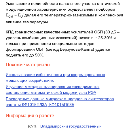
Уменьшение нелинейности начального участка статической
модуляционной характеристики осуществляют подбором
Е
= Е
’ делая его температурно-зависимым и компенсируя
см
0
влияние температуры.
КПД транзисторных качественных усилителей ОБП (30 дБ –
уровень комбинационных искажений) низок: η ≈ 25-30% и
только при применении специальных методов
формирования ОБП (метод Верзунова-Каппа) удается
поднять его до 50%.
Похожие материалы
Использование избыточности при коррелированных
мешающих воздействиях
Изучение методики планирования эксперимента,
составление математической модели узла РЭА
Паспортные данные микросхем цифровых синтезаторов
частоты КФ1015ПЛ3А, КФ1015ПЛ3Б
Информация о работе
Владимирский государственный
ВУЗ: