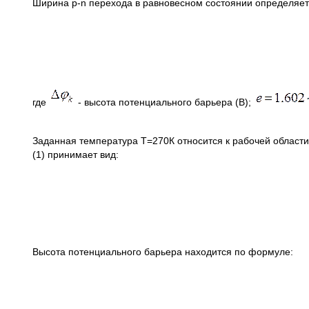
Ширина p-n перехода в равновесном состоянии определяе
где
- высота потенциального барьера (B);
Заданная температура Т=270К относится к рабочей области
(1) принимает вид:
Высота потенциального барьера находится по формуле: