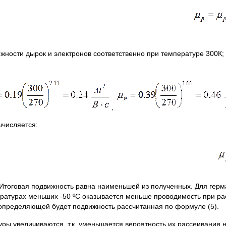
жности дырок и электронов соответственно при температуре 300К;
,
ычисляется:
. Итоговая подвижность равна наименьшей из полученных. Для гер
ературах меньших -50 ºС оказывается меньше проводимость при ра
что определяющей будет подвижность рассчитанная по формуле (5).
ы увеличиваются, т.к. уменьшается вероятность их рассеивания 