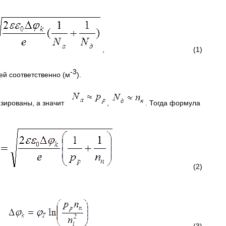
, (1)
-3
й соответственно (м
).
низированы, а значит
,
. Тогда формула
(2)
, (3)