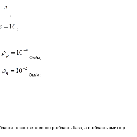
;
;
К;
е
Ом/м;
е
Ом/м;
ласти то соответственно p-область база, а n-область эмиттер.