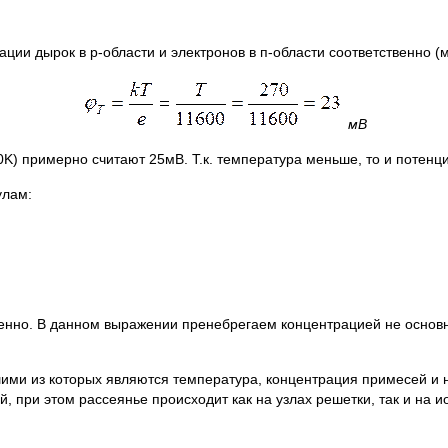
ции дырок в р-области и электронов в п-области соответственно (
мВ
) примерно считают 25мВ. Т.к. температура меньше, то и потенци
улам:
венно. В данном выражении пренебрегаем концентрацией не основны
ими из которых являются температура, концентрация примесей и 
 при этом рассеянье происходит как на узлах решетки, так и на и