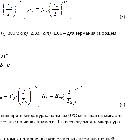
,
, (5)
Т
=
300К;
с(р)=
2,33
, с(п)
=1,66 – для германия (в общем
0
,
, (6)
мания при температурах больших 0 ºС меньшей оказывается
ссеянье на ионах примеси. Т.к. исследуемая температура
на атомах германия в связи с уменьшением внутренней