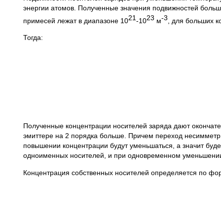
энергии атомов. Полученные значения подвижностей больш
21
23
-3
примесей лежат в диапазоне 10
-10
м
, для больших к
Тогда:
Полученные концентрации носителей заряда дают окончате
эмиттере на 2 порядка больше. Причем переход несимметри
повышении концентрации будут уменьшаться, а значит буд
одноименных носителей, и при одновременном уменьшении
Концентрация собственных носителей определяется по фо