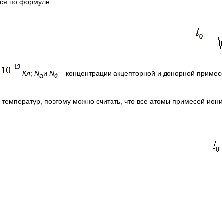
тся по формуле:
Кл
;
N
и
N
–
концентрации акцепторной и донорной примесе
a
д
 температур, поэтому можно считать, что все атомы примесей ио