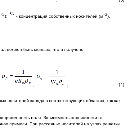
-3
-3
м
);
- концентрация собственных носителей (м
).
ал должен быть меньше, что и получено.
,
, (4)
х носителей заряда в соответствующих областях, так как
напряженность поля. Зависимость подвижности от
онах примеси. При рассеянье носителей на узлах решетки