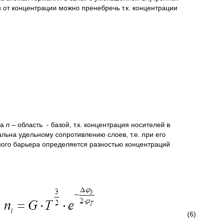
от концентрации можно пренебречь т.к. концентрации
 а
п
– область - базой, т.к. концентрация носителей в
ьна удельному сопротивлению слоев, т.е. при его
ного барьера определяется разностью концентраций
(6)