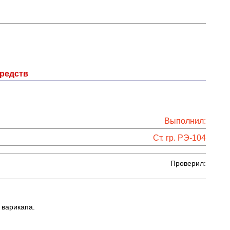
редств
Выполнил:
Ст. гр. РЭ-104
Проверил:
 варикапа.