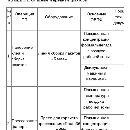
Таблица 5.1. Опасные и вредные факторы
№
Нормат
Операция
Основные
п/
Оборудование
технич
ТП
ОВПФ
п
докумен
Повышенная
концентрация
формальдегида
Нанесение
в воздухе
клея и
Линия сборки пакетов
1.
рабочей зоны
сборка
«Raute»
пакетов
Движущиеся
машины и
механизмы
Повышенная
температура
воздуха
рабочей зоны
Пресс для горячего
Повышенная
Прессование
2.
прессования«Raute36
концентрация
фанеры
– VPN»
формальдегида