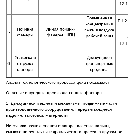
12.1.00
.
Повышенная
ГН 2.2.5
концентрация
98
Починка
Линия починки
пыли в воздухе
5.
фанеры
фанеры ШПЦ
рабочей зоны
ГОС
12.1.00
.
Упаковка и
Движущиеся
6.
отгрузка
транспортные
фанеры
средства.
Анализ технологического процесса цеха показывает:
Опасные и вредные производственные факторы.
1. Движущиеся машины и механизмы, подвижные части
производственного оборудования; передвигающиеся
изделия, заготовки, материалы.
Источники возникновения фактора: клеевые вальцы,
смыкающиеся плиты гидравлического пресса, загрузочное