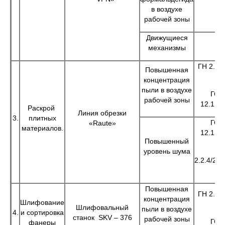
в воздухе
рабочей зоны
Движущиеся
механизмы
ГН 2.2.5
Повышенная
98
концентрация
пыли в воздухе
ГОС
рабочей зоны
12.1.00
Раскрой
Линия обрезки
3.
плитных
ГОС
«Raute»
материалов.
12.1.00
Повышенный
СН
уровень шума
2.2.4/2.1
96
Повышенная
ГН 2.2.5
концентрация
Шлифование
98
Шлифовальный
пыли в воздухе
4.
и сортировка
станок SKV – 376
рабочей зоны
ГОС
фанеры