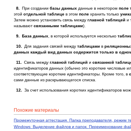
8.
При создании
базы данных
данные в некотором
поле
этой
отдельной таблице
в этом
поле
хранить только
уник
Затем можно установить связь между
главной таблицей
и 
называют
связанными таблицами
).
9.
База данных
, в которой используется несколько
табли
10.
Для задания связей между
таблицами
в
реляционных
данных
каждый вид данных содержится только в одно
11.
Связь между
главной таблицей
и
связанной таблиц
идентификаторов данных (обычно это короткие числовые ил
соответствующие короткие идентификаторы. Кроме того, в
сами данные из раскрывающегося списка.
12.
За счет использования коротких идентификаторов мож
Похожие материалы
Промежуточная аттестация. Папка преподавателя, режим т
Windows: Выделение файлов и папок. Переименование файл