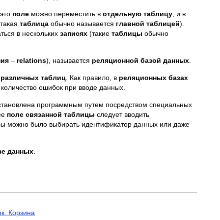
 это
поле
можно переместить в
отдельную таблицу
, и в
(такая
таблица
обычно называется
главной таблицей
).
ться в нескольких
записях
(такие
таблицы
обычно
ния
–
relations
), называется
реляционной базой данных
.
 различных таблиц
. Как правило, в
реляционных базах
 количество ошибок при вводе данных.
становлена программным путем посредством специальных
ее
поле
связанной таблицы
следует вводить
бы можно было выбирать идентификатор данных или даже
зе данных
.
к. Корзина