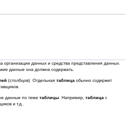
ва организации данных и средства представления данных.
какие данные она должна содержать.
лей
(столбцов). Отдельная
таблица
обычно содержит
тавщиков.
ые данные по теме
таблицы
. Например,
таблица
с
иков и т.д..