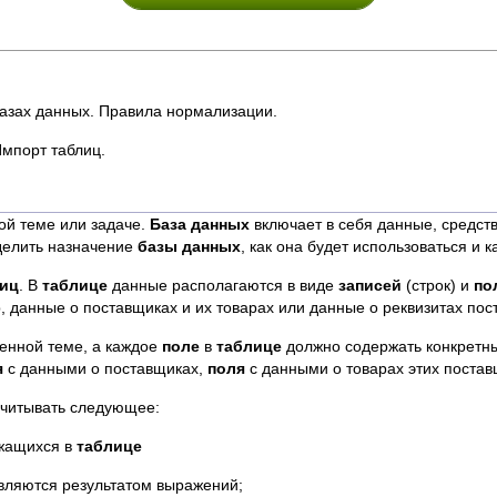
азах данных. Правила нормализации.
Импорт таблиц.
ой теме или задаче.
База данных
включает в себя данные, средст
елить назначение
базы данных
, как она будет использоваться и 
иц
. В
таблице
данные располагаются в виде
записей
(строк) и
по
, данные о поставщиках и их товарах или данные о реквизитах пос
енной теме, а каждое
поле
в
таблице
должно содержать конкретн
я
с данными о поставщиках,
поля
с данными о товарах этих поставщ
читывать следующее:
ржащихся в
таблице
вляются результатом выражений;