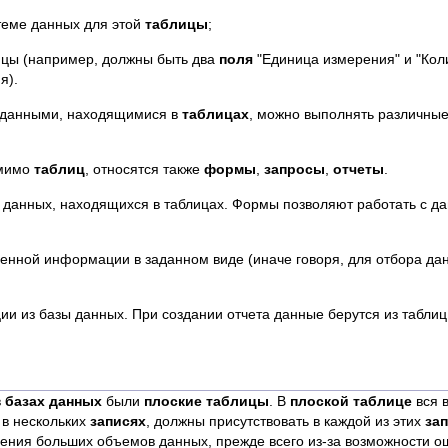
теме данных для этой
таблицы
;
ицы (например, должны быть два
поля
"Единица измерения" и "Кол
я).
 данными, находящимися в
таблицах
, можно выполнять различные
омимо
таблиц
, относятся также
формы
,
запросы
,
отчеты
.
 данных, находящихся в таблицах. Формы позволяют работать с д
енной информации в заданном виде (иначе говоря, для отбора дан
ии из базы данных. При создании отчета данные берутся из таблиц
в
базах данных
были
плоские таблицы
. В
плоской таблице
вся 
 в нескольких
записях
, должны присутствовать в каждой из этих
за
нения больших объемов данных, прежде всего из-за возможности о