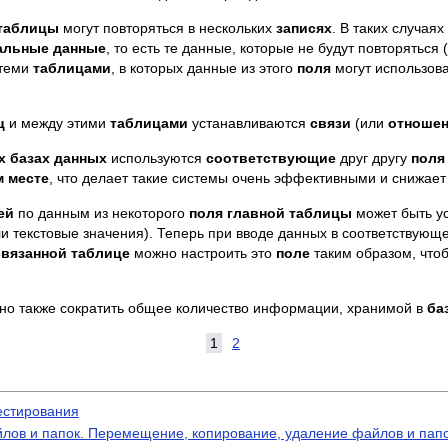
таблицы
могут повторяться в нескольких
записях
. В таких случаях
альные данные
, то есть те данные, которые не будут повторяться 
теми
таблицами
, в которых данные из этого
поля
могут использова
ц
и между этими
таблицами
устанавливаются
связи
(или
отноше
 базах данных
используются
соответствующие
друг другу
поля
м месте
, что делает такие системы очень эффективными и снижает
ей
по данным из некоторого
поля
главной таблицы
может быть у
и текстовые значения). Теперь при вводе данных в соответствующ
связанной таблице
можно настроить это
поле
таким образом, что
но также сократить общее количество информации, хранимой в
ба
1
2
естирования
ов и папок. Перемещение, копирование, удаление файлов и папо