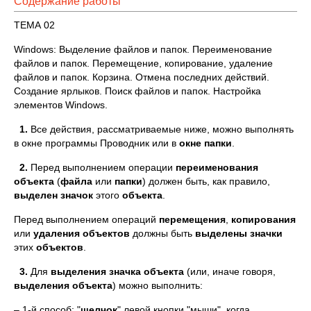
Содержание работы
ТЕМА 02
Windows: Выделение файлов и папок. Переименование
файлов и папок. Перемещение, копирование, удаление
файлов и папок. Корзина. Отмена последних действий.
Создание ярлыков. Поиск файлов и папок. Настройка
элементов Windows.
1.
Все действия, рассматриваемые ниже, можно выполнять
в окне программы Проводник или в
окне папки
.
2.
Перед выполнением операции
переименования
объекта
(
файла
или
папки
) должен быть, как правило,
выделен
значок
этого
объекта
.
Перед выполнением операций
перемещения
,
копирования
или
удаления
объектов
должны быть
выделены
значки
этих
объектов
.
3.
Для
выделения
значка
объекта
(или, иначе говоря,
выделения
объекта
) можно выполнить:
– 1-й способ: "
щелчок
" левой кнопки "мыши", когда