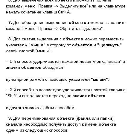
6.
Для выделения всех
объектов
можно выполнить
команды меню "Правка => Выделить все" или на клавиатуре
нажать сочетание клавиш Ctrl+A.
7.
Для обращения выделения
объектов
можно выполнить
команды меню "Правка => Обратить выделение".
8.
Для снятия выделения с
объектов
можно переместить
указатель "мыши"
в сторону от
объектов
и
"щелкнуть"
левой кнопкой "мыши".
– 1-й способ: удерживается нажатой левая кнопка "мыши" и
значки
объектов
обводятся
пунктирной рамкой с помощью
указателя "мыши"
;
– 2-й способ: на клавиатуре удерживается нажатой клавиша
"Shift" и выполняется переход на
значок
объекта
с другого
значка
любым способом.
9.
Для переименования
объекта
(
файла
или
папки
)
сначала необходимо получить доступ к имени
объекта
одним из следующих способов: