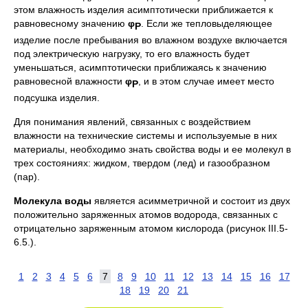
этом влажность изделия асимптотически приближается к
равновесному значению
φ
. Если же тепловыделяющее
Р
изделие после пребывания во влажном воздухе включается
под электрическую нагрузку, то его влажность будет
уменьшаться, асимптотически приближаясь к значению
равновесной влажности
φ
, и в этом случае имеет место
Р
подсушка изделия.
Для понимания явлений, связанных с воздействием
влажности на технические системы и используемые в них
материалы, необходимо знать свойства воды и ее молекул в
трех состояниях: жидком, твердом (лед) и газообразном
(пар).
Молекула воды
является асимметричной и состоит из двух
положительно заряженных атомов водорода, связанных с
отрицательно заряженным атомом кислорода (рисунок ІІІ.5-
6.5.).
1
2
3
4
5
6
7
8
9
10
11
12
13
14
15
16
17
18
19
20
21