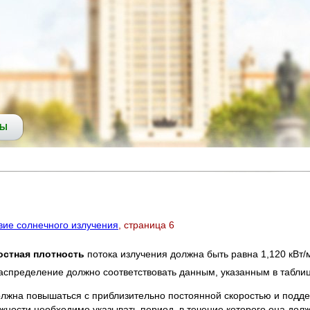
СЫ
вие солнечного излучения
, страница 6
остная плотность
потока излучения должна быть равна 1,120 кВт/
аспределение должно соответствовать данным, указанным в таблиц
лжна повышаться с приблизительно постоянной скоростью и поддер
ности необходимо указывать период, в течение которого она дол