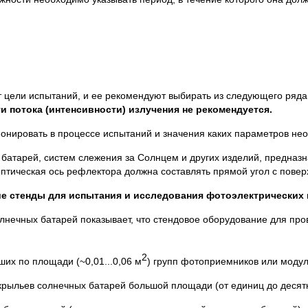
т цели испытаний, и ее рекомендуют выбирать из следующего ряда: 
и потока (интенсивности) излучения не рекомендуется.
ионировать в процессе испытаний и значения каких параметров не
х батарей, систем слежения за Солнцем и других изделий, предна
 оптическая ось рефлектора должна составлять прямой угол с повер
е стенды для испытания и исследования фотоэлектрических 
олнечных батарей показывает, что стендовое оборудование для пр
2
их по площади (~0,01...0,06 м
) групп фотоприемников или моду
 крыльев солнечных батарей большой площади (от единиц до десятк