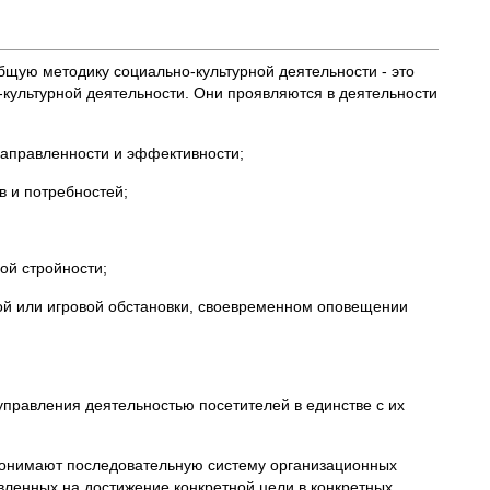
общую методику социально-культурной деятельности - это
-культурной деятельности. Они проявляются в деятельности
 направленности и эффективности;
в и потребностей;
ой стройности;
вой или игровой обстановки, своевременном оповещении
правления деятельностью посетителей в единстве с их
 понимают последовательную систему организационных
вленных на достижение конкретной цели в конкретных