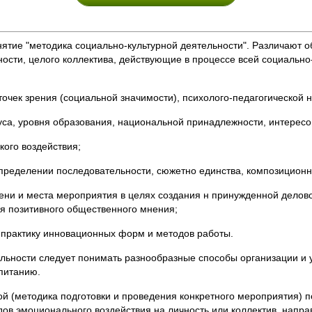
нятие "методика социально-культурной деятельности". Различают 
сти, целого коллектива, действующие в процессе всей социально
точек зрения (социальной значимости), психолого-педагогической
туса, уровня образования, национальной принадлежности, интересо
кого воздействия;
пределении последовательности, сюжетно единства, композиционн
мени и места мероприятия в целях создания н принужденной дело
 позитивного общественного мнения;
в практику инновационных форм и методов работы.
льности следует понимать разнообразные способы организации и у
питанию.
кой (методика подготовки и проведения конкретного мероприятия)
ов эмоционального воздействия на личность или коллектив, напра