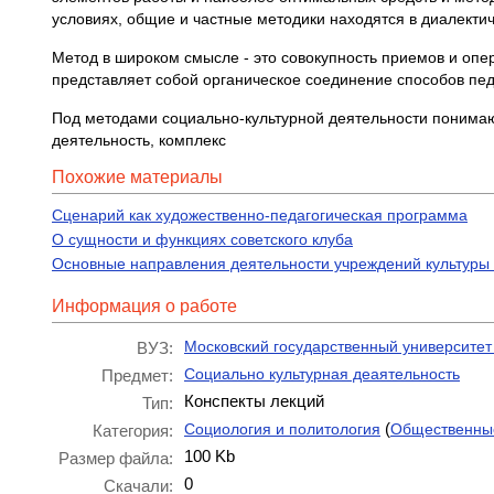
условиях, общие и частные методики находятся в диалекти
Метод в широком смысле - это совокупность приемов и опер
представляет собой органическое соединение способов пед
Под методами социально-культурной деятельности понимают
деятельность, комплекс
Похожие материалы
Сценарий как художественно-педагогическая программа
О сущности и функциях советского клуба
Основные направления деятельности учреждений культуры 
Информация о работе
Московский государственный университет 
ВУЗ:
Социально культурная деаятельность
Предмет:
Конспекты лекций
Тип:
(
Социология и политология
Общественны
Категория:
100 Kb
Размер файла:
0
Скачали: