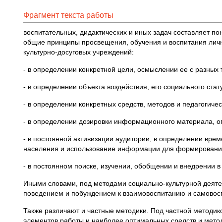
Фрагмент текста работы
воспитательных, дидактических и иных задач составляет по
общие принципы просвещения, обучения и воспитания лично
культурно-досуговых учреждений:
- в определении конкретной цели, осмыслении ее с разных 
- в определении объекта воздействия, его социального ста
- в определении конкретных средств, методов и педагогичес
- в определении дозировки информационного материала, о
- в постоянной активизации аудитории, в определении вре
населения и использование информации для формирования
- в постоянном поиске, изучении, обобщении и внедрении 
Иными словами, под методами социально-культурной деяте
поведением и побуждением к взаимовоспитанию и самовос
Также различают и частные методики. Под частной методи
элементов работы и наиболее оптимальных средств и метод