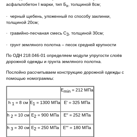
асфальтобетон I марки, тип Б
, толщиной 8см;
х
· черный щебень, уложенный по способу заклинки,
толщиной 20см;
· гравийно-песчаная смесь С
, толщиной 30см;
3
· грунт земляного полотна – песок средней крупности
По ОДН 218.046-01 определяем модули упругости слоёв
дорожной одежды и грунта земляного полотна.
Послойно рассчитываем конструкцию дорожной одежды с
помощью номограммы:
Е
= 212 МПа
min
h
= 8 см
Е
= 1300 МПа
Е′ = 325 МПа
1
1
h
= 10 см
Е
= 900 МПа
Е′′ = 252 МПа
2
2
h
= 30 см
Е
= 250 МПа
Е′′′ = 180 МПа
3
2