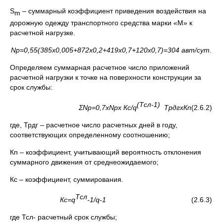
S
– суммарный коэффициент приведения воздействия на
m
дорожную одежду транспортного средства марки «М» к
расчетной нагрузке.
N
р=0,55(385х0,005+872х0,2+419х0,7+120х0,7)=304 авт/сут.
Определяем суммарная расчетное число приложений
расчетной нагрузки к точке на поверхности конструкции за
срок службы:
(
T
сл-1)
ΣN
р=0,7х
N
рх Кс/
q
ТрдгхК
n
(2.6.2)
где, Трдг – расчетное число расчетных дней в году,
соответствующих определенному соотношению;
Кn – коэффициент, учитывающий вероятность отклонения
суммарного движения от среднеожидаемого;
Кс – коэффициент, суммирования.
Тсл
Кс=
q
-1/
q
-1
(2.6.3)
где Тсл- расчетный срок службы;