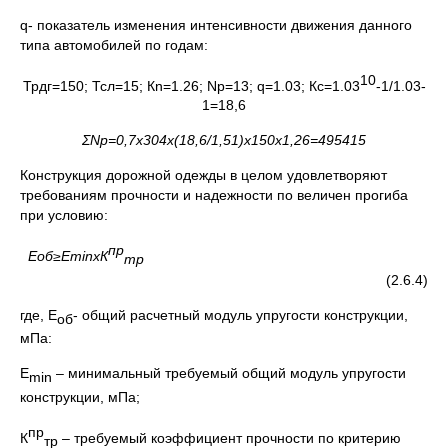
q- показатель изменения интенсивности движения данного
типа автомобилей по годам:
10
Трдг=150; Тсл=15; Кn=1.26; Nр=13; q=1.03; Кс=1.03
-1/1.03-
1=18,6
ΣN
р=0,7х304х(18,6/1,51)х150х1,26=495415
Конструкция дорожной одежды в целом удовлетворяют
требованиям прочности и надежности по величен прогиба
при условию:
пр
Еоб
≥
Е
min
хК
тр
(2.6.4)
где, Е
- общий расчетный модуль упругости конструкции,
об
мПа:
Е
– минимальный требуемый общий модуль упругости
min
конструкции, мПа;
пр
К
– требуемый коэффициент прочности по критерию
тр