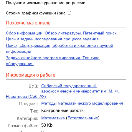
Получаем искомое уравнение регрессии:
Строим графики функции (рис. 1)
Похожие материалы
Сбор информации. Обзор литературы. Патентный поиск.
Цель и задачи исследования процесса задания
Поиск, сбор, фиксация, обработка и хранение научной
информации
Задача линейного программирования. Три типа
оборудования
Информация о работе
Сибирский государственный
ВУЗ:
аэрокосмический университет им. М. Ф.
Решетнёва (СибГАУ)
Методы математического моделирования
Предмет:
Контрольные работы
Тип:
(
)
Математика
Естествознание
Категория:
59 Kb
Размер файла: