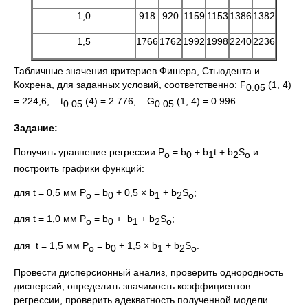
1,0
918
920
1159
1153
1386
1382
1,5
1766
1762
1992
1998
2240
2236
Табличные значения критериев Фишера, Стьюдента и
Кохрена, для заданных условий, соответственно: F
(1, 4)
0.05
= 224,6; t
(4) = 2.776; G
(1, 4) = 0.996
0.05
0.05
Задание:
Получить уравнение регрессии Р
= b
+ b
t + b
S
и
о
0
1
2
o
построить графики функций:
для t = 0,5 мм Р
= b
+ 0,5 × b
+ b
S
;
о
0
1
2
o
для t = 1,0 мм Р
= b
+ b
+ b
S
;
о
0
1
2
o
для t = 1,5 мм Р
= b
+ 1,5 × b
+ b
S
.
о
0
1
2
o
Провести дисперсионный анализ, проверить однородность
дисперсий, определить значимость коэффициентов
регрессии, проверить адекватность полученной модели