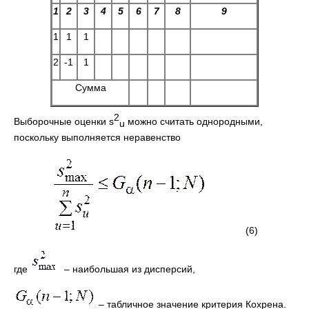
1
2
3
4
5
6
7
8
9
1
1
1
2
-1
1
Сумма
2
Выборочные оценки s
можно считать однородными,
u
поскольку выполняется неравенство
(6)
где
– наибольшая из дисперсий,
– табличное значение критерия Кохрена.