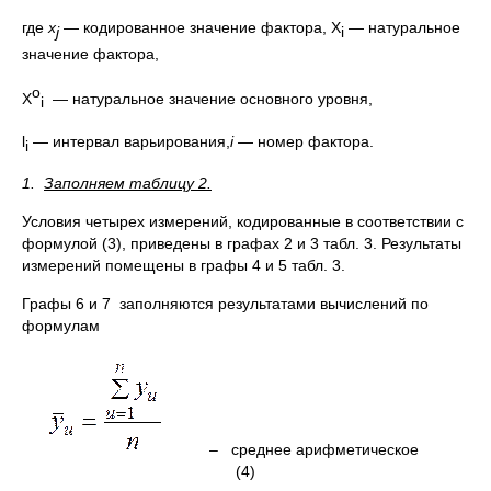
где
x
— кодированное значение фактора, X
— натуральное
j
i
значение фактора,
o
X
— натуральное значение основного уровня,
i
l
— интервал варьирования,
i
— номер фактора.
i
1.
Заполняем таблицу 2.
Условия четырех измерений, кодированные в соответствии с
формулой (3), приведены в графах 2 и 3 табл. 3. Результаты
измерений помещены в графы 4 и 5 табл. 3.
Графы 6 и 7 заполняются результатами вычислений по
формулам
– среднее арифметическое
(4)