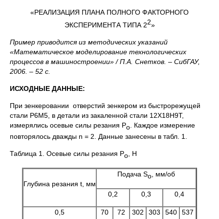
«РЕАЛИЗАЦИЯ ПЛАНА ПОЛНОГО ФАКТОРНОГО
2
ЭКСПЕРИМЕНТА ТИПА 2
»
Пример приводится из методических указаний
«Математическое моделирование технологических
процессов в машиностроении» / П.А. Снетков. – СибГАУ,
2006. – 52 с.
ИСХОДНЫЕ ДАННЫЕ:
При зенкеровании отверстий зенкером из быстрорежущей
стали Р6М5, в детали из закаленной стали 12Х18Н9Т,
измерялись осевые силы резания Р
. Каждое измерение
о
повторялось дважды n = 2. Данные занесены в табл. 1.
Таблица 1. Осевые силы резания Р
, Н
о
Подача S
, мм/об
о
Глубина резания t, мм
0,2
0,3
0,4
0,5
70
72
302
303
540
537