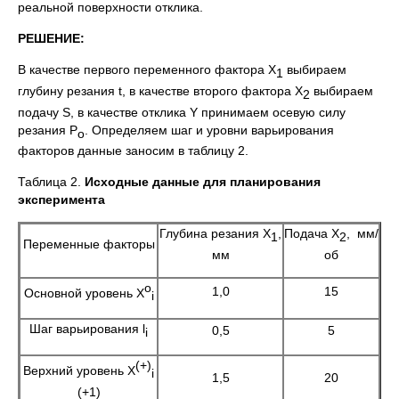
реальной поверхности отклика.
РЕШЕНИЕ:
В качестве первого переменного фактора X
выбираем
1
глубину резания t, в качестве второго фактора X
выбираем
2
подачу S, в качестве отклика Y принимаем осевую силу
резания Р
. Определяем шаг и уровни варьирования
о
факторов данные заносим в таблицу 2.
Таблица 2.
Исходные данные для планирования
эксперимента
Глубина резания X
,
Подача X
, мм/
1
2
Переменные факторы
мм
об
o
1,0
15
Основной уровень X
i
Шаг варьирования l
0,5
5
i
(+)
Верхний уровень X
i
1,5
20
(+1)