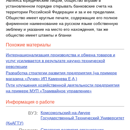
Являясь юридическим лицом, общество вправе в
установленном порядке открывать банковские счета на
территории Российской Федерации и за и ее пределами.
Общество имеет круглые печати, содержащие его полное
фирменное наименование на русском языке собственную
эмблему и указание на место его нахождения, так же
общество имеет штампы и бланки
Похожие материалы
Интернационализация производства и обмена товаров и
услуг усиливается в результате научно-технической
революции
Разработка стратегии развития предприятия (на примере
магазина «Лучик» ИП Каменева Е,А,)
Пути улучшения хозяйственной деятельности предприятия
на примере МУП «Трамвайное управление»
Информация о работе
Комсомольский-на-Амуре
ВУЗ:
Государственный Технический Университет
(КнАГТУ)
Стратегия развития организации