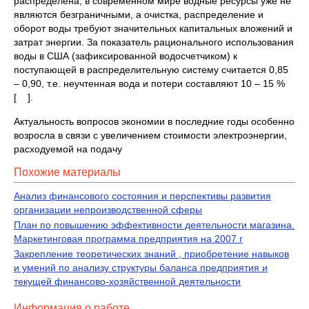
распределена, в современном мире водные ресурсы уже не
являются безграничными, а очистка, распределение и
оборот воды требуют значительных капитальных вложений и
затрат энергии. За показатель рационального использования
воды в США (зафиксированной водосчетчиком) к
поступающей в распределительную систему считается 0,85
– 0,90, т.е. неучтенная вода и потери составляют 10 – 15 %
[ ].
Актуальность вопросов экономии в последние годы особенно
возросла в связи с увеличением стоимости электроэнергии,
расходуемой на подачу
Похожие материалы
Анализ финансового состояния и перспективы развития
организации непроизводственной сферы
План по повышению эффективности деятельности магазина.
Маркетинговая программа предприятия на 2007 г
Закрепление теоретических знаний , приобретение навыков
и умений по анализу структуры баланса предприятия и
текущей финансово-хозяйственной деятельности
Информация о работе