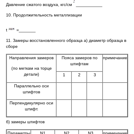
Давление сжатого воздуха, кгс/см
___________
10. Продолжительность металлизации
t
=_______
11. Замеры восстановленного образца а) диаметр образца в
сборе
Направления замеров
Пояса замеров по
примечание
штифтам
(по меткам на торце
детали)
1
2
3
Параллельно оси
штифтов
Перпендикулярно оси
штифт.
б) замеры штифтов
Параметры
N1
N2
N3
примечание