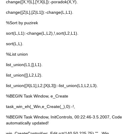
change([X,Y|L],[Y,X|L]):-poradok(X,Y).
change([Z|L],[Z|L1]):-change(L,L1).
%Sort by puzirek
sort(L,L1):-change(L,L2),!,sort(L2,L1).
sort(L,L).
%List union
list_union(L1,[],L1).
list_union([],L2,L2).
list_union([X|L1],L2,[X|L3]):-list_union(L1,L2,L3).
%BEGIN Task Window, e_Create
task_win_eh(_Win,e_Create(_),0):-!,
%BEGIN Task Window, InitControls, 00:22:46-3.5.2007, Code
automatically updated!
win_CreateControl(wc_Edit,rct(140,50,225,75),"",_Win,