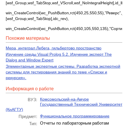
[wsf_Group,wsf_TabStop,wsf_VScroll,wsf_NoIntegralHeight],id_lbox
win_CreateControl(wc_PushButton,rct(450,25,550,55),"Реверс",_W
[wsf_Group,wsf_TabStop],idc_rev),
win_CreateControl(wc_PushButton,rct(450,105,550,135),"Сортиро
Похожие материалы
Мера, интеграл Лебега, гильбертово пространство
Изучение среды Visual Prolog 5.2. Изучение эксперт The
Dialog and Window Expert
Элементарные экспертные системы. Разработка экспертной
системы для тестирования знаний по теме «Списки и
рекурсия».
Информация о работе
Комсомольский-на-Амуре
ВУЗ:
Государственный Технический Университет
(КнАГТУ)
Функциональное программирование
Предмет:
Отчеты по лабораторным работам
Тип: