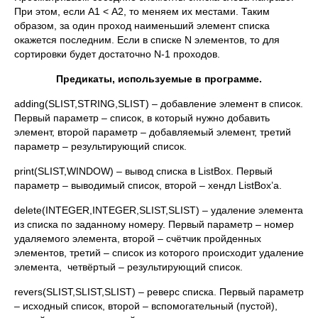
При этом, если А1 < A2, то меняем их местами. Таким
образом, за один проход наименьший элемент списка
окажется последним. Если в списке N элементов, то для
сортировки будет достаточно N-1 проходов.
Предикаты, используемые в программе.
adding(SLIST,STRING,SLIST) – добавление элемент в список.
Первый параметр – список, в который нужно добавить
элемент, второй параметр – добавляемый элемент, третий
параметр – результирующий список.
print(SLIST,WINDOW) – вывод списка в ListBox. Первый
параметр – выводимый список, второй – хендл ListBox’а.
delete(INTEGER,INTEGER,SLIST,SLIST) – удаление элемента
из списка по заданному номеру. Первый параметр – номер
удаляемого элемента, второй – счётчик пройденных
элементов, третий – список из которого происходит удаление
элемента, четвёртый – результирующий список.
revers(SLIST,SLIST,SLIST) – реверс списка. Первый параметр
– исходный список, второй – вспомогательный (пустой),