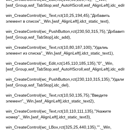
[wsf_Group,wsf_TabStop,wsf_AutoHScroll,wsf_AlignLeft],idc_edit),
win_CreateControl(wc_Text,rct(10,25,194,45),"Добавить
элемент в список",_Win,[wsf_AlignLeft],idct_static_text),
win_CreateControl(wc_PushButton,rct(230,50,315,75),"Добавить",
[wsf_Group,wsf_TabStop],idc_add),
win_CreateControl(wc_Text,rct(10,80,187,100),"Удалиь
элемент из списка",_Win,[wsf_AlignLeft],idct_static_text1),
win_CreateControl(wc_Edit,rct(145,110,185,135),"0",_Win,
[wsf_Group,wsf_TabStop,wsf_AutoHScroll,wsf_AlignLeft],idc_edit1),
win_CreateControl(wc_PushButton,rct(230,110,315,135),"Удалить"
[wsf_Group,wsf_TabStop],idc_del),
win_CreateControl(wc_Text,rct(10,50,135,75),"Введите
элемент",_Win,[wsf_AlignLeft],idct_static_text2),
win_CreateControl(wc_Text,rct(10,110,111,135),"Укажите
номер",_Win,[wsf_AlignLeft],idct_static_text3),
win_CreateControl(wc_LBox,rct(325,25,440,135),"",_Win,