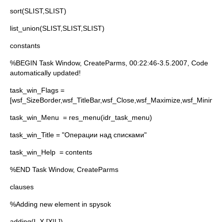
sort(SLIST,SLIST)
list_union(SLIST,SLIST,SLIST)
constants
%BEGIN Task Window, CreateParms, 00:22:46-3.5.2007, Code
automatically updated!
task_win_Flags =
[wsf_SizeBorder,wsf_TitleBar,wsf_Close,wsf_Maximize,wsf_Minimize
task_win_Menu = res_menu(idr_task_menu)
task_win_Title = "Операции над списками"
task_win_Help = contents
%END Task Window, CreateParms
clauses
%Adding new element in spysok
adding(L,X,[X|L]).