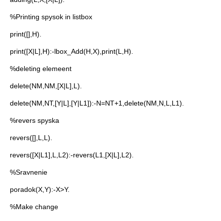
%Printing spysok in listbox
print([],H).
print([X|L],H):-lbox_Add(H,X),print(L,H).
%deleting elemeent
delete(NM,NM,[X|L],L).
delete(NM,NT,[Y|L],[Y|L1]):-N=NT+1,delete(NM,N,L,L1).
%revers spyska
revers([],L,L).
revers([X|L1],L,L2):-revers(L1,[X|L],L2).
%Sravnenie
poradok(X,Y):-X>Y.
%Make change