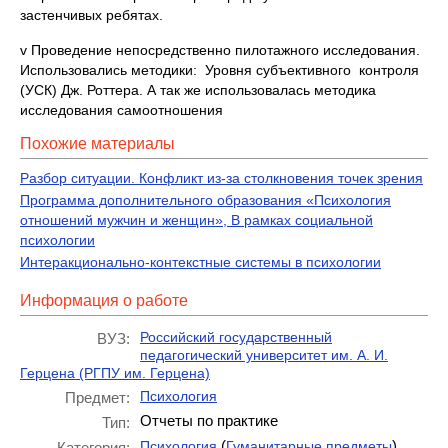
застенчивых ребятах.
v Проведение непосредственно пилотажного исследования.
Использовались методики: Уровня субъективного контроля
(УСК) Дж. Роттера. А так же использовалась методика
исследования самоотношения
Похожие материалы
Разбор ситуации. Конфликт из-за столкновения точек зрения
Программа дополнительного образования «Психология
отношений мужчин и женщин», В рамках социальной
психологии
Интеракционально-контекстные системы в психологии
Информация о работе
Российский государственный
ВУЗ:
педагогический университет им. А. И.
Герцена (РГПУ им. Герцена)
Психология
Предмет:
Отчеты по практике
Тип:
(
)
Психология
Гуманитарные предметы
Категория: