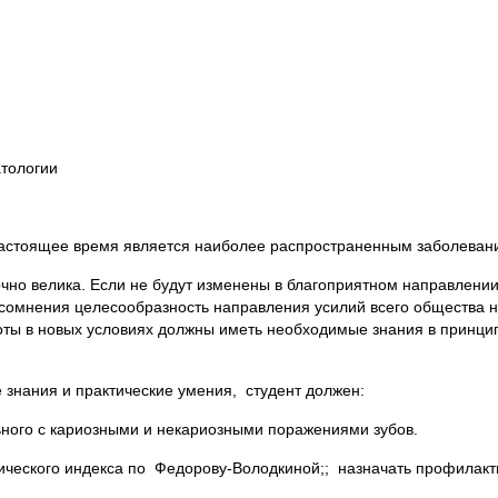
атологии
 настоящее время является наиболее распространенным заболеван
чно велика. Если не будут изменены в благоприятном направлении
сомнения целесообразность направления усилий всего общества н
оты в новых условиях должны иметь необходимые знания в принцип
знания и практические умения, студент должен:
ного с кариозными и некариозными поражениями зубов.
ического индекса по Федорову-Володкиной;; назначать профилакти