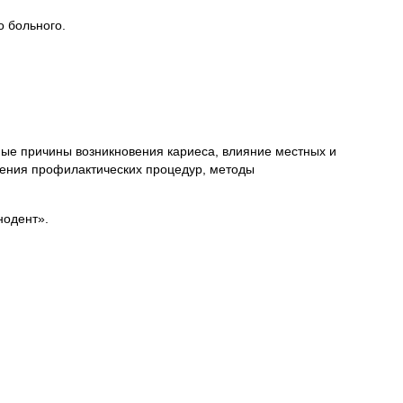
 больного.
ные причины возникновения кариеса, влияние местных и
дения профилактических процедур, методы
нодент».