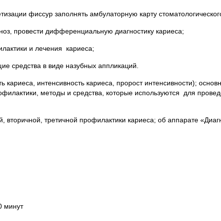
изации фиссур заполнять амбулаторную карту стоматологического
гноз, провести дифференциальную диагностику кариеса;
илактики и лечения кариеса;
е средства в виде назубных аппликаций.
ь кариеса, интенсивность кариеса, пророст интенсивности); основ
рофилактики, методы и средства, которые используются для прове
, вторичной, третичной профилактики кариеса; об аппарате «Диаг
0 минут