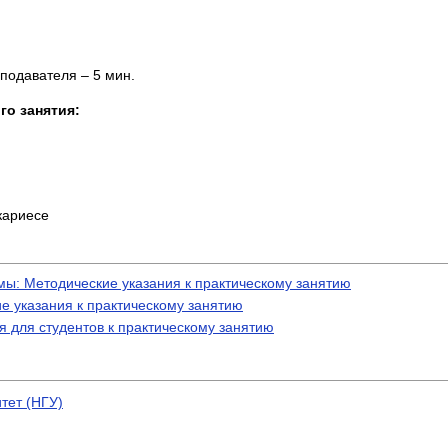
подавателя – 5 мин.
го занятия:
кариесе
ы: Методические указания к практическому занятию
е указания к практическому занятию
 для студентов к практическому занятию
тет (НГУ)