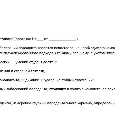
тологии (протокол № ___ от _____________ )
олеваний пародонта является использование необходимого компле
дивидуализированного подхода к каждому больному с учетом тяжес
ических умений студент должен:
чения и степеней тяжести,
ародонтита, индикации и удаления зубных отложений;
ых заболеваний пародонта, входящих в понятие комплексное лече
индексы, измерение глубины пародонтального кармана, определени