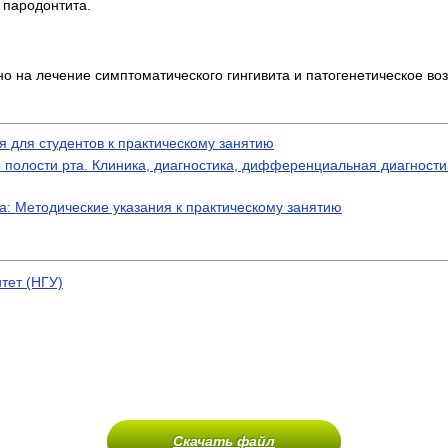
 пародонтита.
 на лечение симптоматического гингивита и патогенетическое во
 для студентов к практическому занятию
 полости рта. Клиника, диагностика, дифференциальная диагностик
: Методические указания к практическому занятию
тет (НГУ)
Скачать файл