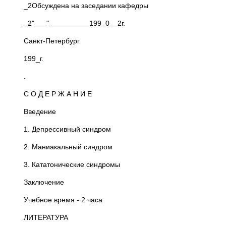
_2Обсуждена на заседании кафедры
_2"___"__________199_0__2г.
Санкт-Петербург
199_г.
.
С О Д Е Р Ж А Н И Е
Введение
1. Депрессивный синдром
2. Маниакальный синдром
3. Кататонические синдромы
Заключение
Учебное время - 2 часа
ЛИТЕРАТУРА