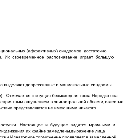
моциональных (аффективных) синдромов достаточно
ости. Их своевременное распознавание играет большую
та выделяют депрессивные и маниакальные синдромы.
). Отмечается гнетущая безысходная тоска.Нередко она
неприятным ощущением в эпигастральной области,тяжестью
ьствие,представляются не имеющими никакого
е поступки. Настоящее и будущее видятся мрачными и
ели;движения их крайне замедлены,выражение лица
рессии.Идеаторное торможение проявляется замедленной