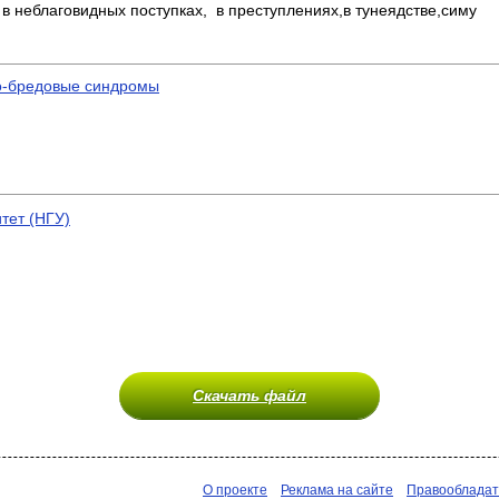
 неблаговидных поступках, в преступлениях,в тунеядстве,симу
о-бредовые синдромы
тет (НГУ)
Скачать файл
О проекте
Реклама на сайте
Правооблада