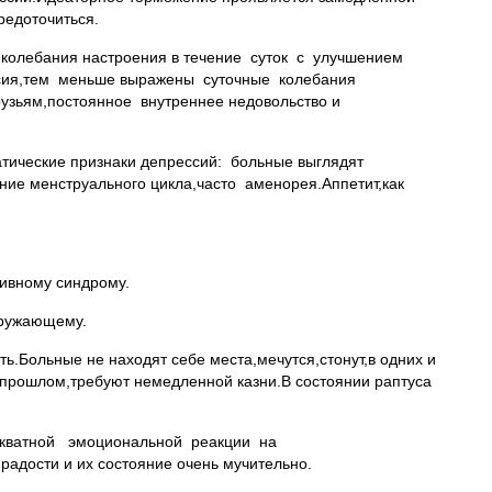
редоточиться.
 колебания настроения в течение суток с улучшением
ссия,тем меньше выражены суточные колебания
узьям,постоянное внутреннее недовольство и
тические признаки депрессий: больные выглядят
ие менструального цикла,часто аменорея.Аппетит,как
ивному синдрому.
кружающему.
ь.Больные не находят себе места,мечутся,стонут,в одних и
в прошлом,требуют немедленной казни.В состоянии раптуса
адекватной эмоциональной реакции на
адости и их состояние очень мучительно.