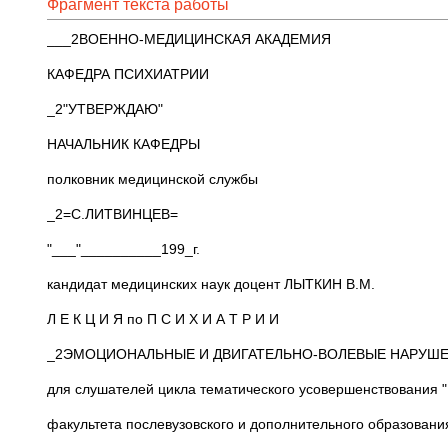
Фрагмент текста работы
___2ВОЕННО-МЕДИЦИНСКАЯ АКАДЕМИЯ
КАФЕДРА ПСИХИАТРИИ
_2"УТВЕРЖДАЮ"
НАЧАЛЬНИК КАФЕДРЫ
полковник медицинской службы
_2=С.ЛИТВИНЦЕВ=
"___"__________199_г.
кандидат медицинских наук доцент ЛЫТКИН В.М.
Л Е К Ц И Я по П С И Х И А Т Р И И
_2ЭМОЦИОНАЛЬНЫЕ И ДВИГАТЕЛЬНО-ВОЛЕВЫЕ НАРУШ
для слушателей цикла тематического усовершенствования 
факультета послевузовского и дополнительного образовани