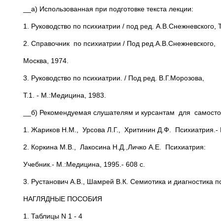
__а) Использованная при подготовке текста лекции:
1. Руководство по психиатрии / под ред. А.В.Снежневского, Т
2. Справочник по психиатрии / Под ред.А.В.Снежневского,
Москва, 1974.
3. Руководство по психиатрии. / Под ред. В.Г.Морозова,
Т.1. - М.:Медицина, 1983.
__б) Рекомендуемая слушателям и курсантам для самосто
1. Жариков Н.М., Урсова Л.Г., Хритинин Д.Ф. Психиатрия.- 
2. Коркина М.В., Лакосина Н.Д.,Личко А.Е. Психиатрия:
Учебник.- М.:Медицина, 1995.- 608 с.
3. Рустанович А.В., Шамрей В.К. Семиотика и диагностика пс
НАГЛЯДНЫЕ ПОСОБИЯ
1. Таблицы N 1 - 4