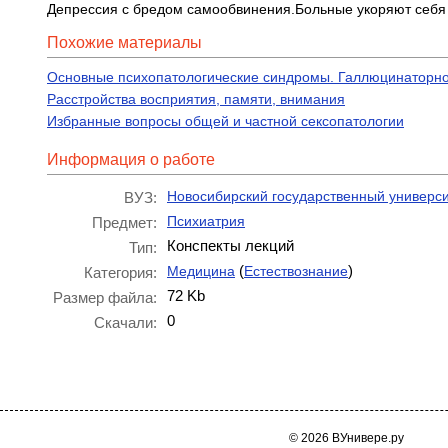
Депрессия с бредом самообвинения.Больные укоряют себя в
Похожие материалы
Основные психопатологические синдромы. Галлюцинаторн
Расстройства восприятия, памяти, внимания
Избранные вопросы общей и частной сексопатологии
Информация о работе
Новосибирский государственный универси
ВУЗ:
Психиатрия
Предмет:
Конспекты лекций
Тип:
(
)
Медицина
Естествознание
Категория:
72 Kb
Размер файла:
0
Скачали:
© 2026 ВУнивере.ру