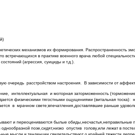
й)
енетических механизмов их формирования. Распространенность э
асто встречающихся в практике военного врача любой специальн
остояний (агрессия, суициды и т.д.).
ую очередь расстройством настроения. В зависимости от аффек
ение, интеллектуальная и моторная заторможенность (торможение
ждается физическими тягостными ощущениями (витальная тоска): 
ется в мрачном свете;впечатления,доставлявшие раньше удовол
плывают и переоцениваются былые обиды,несчастья,неправильны
однообразной позе,сидят,низко опустив голову,или лежат в пост
льные мысли и тенденции свидетельствуют о крайней тяжести деп