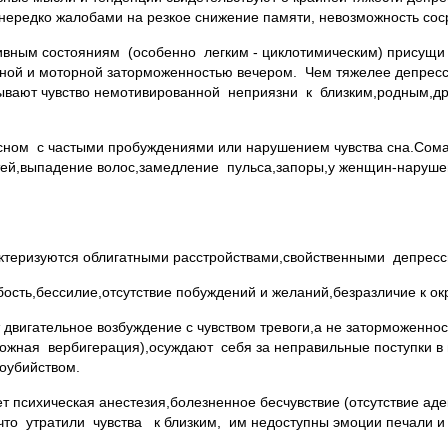
нередко жалобами на резкое снижение памяти, невозможность сос
вным состояниям (особенно легким - циклотимическим) присущи
ной и моторной заторможенностью вечером. Чем тяжелее депре
ывают чувство немотивированной неприязни к близким,родным,др
ном с частыми пробуждениями или нарушением чувства сна.Сома
тей,выпадение волос,замедление пульса,запоры,у женщин-нарушен
ктеризуются облигатными расстройствами,свойственными депресс
сть,бессилие,отсутствие побуждений и желаний,безразличие к о
вигательное возбуждение с чувством тревоги,а не заторможенност
евожная вербигерация),осуждают себя за неправильные поступки 
оубийством.
ет психическая анестезия,болезненное бесчувствие (отсутствие 
то утратили чувства к близким, им недоступны эмоции печали и р