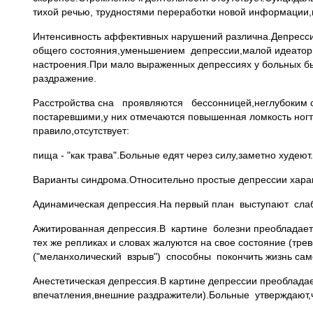
тихой речью, трудностями переработки новой информации,
Интенсивность аффективных нарушений различна.Депресси
общего состояния,уменьшением депрессии,малой идеатор
настроения.При мало выраженных депрессиях у больных б
раздражение.
Расстройства сна проявляются бессонницей,неглубоким с
постаревшими,у них отмечаются повышенная ломкость ног
правило,отсутствует:
пища - "как трава".Больные едят через силу,заметно худеют.
Варианты синдрома.Относительно простые депрессии хара
Адинамическая депрессия.На первый план выступают слабо
Ажитированная депрессия.В картине болезни преобладает д
тех же репликах и словах жалуются на свое состояние (тр
("меланхолический взрыв") способны покончить жизнь сам
Анестетическая депрессия.В картине депрессии преоблада
впечатления,внешние раздражители).Больные утверждают,ч