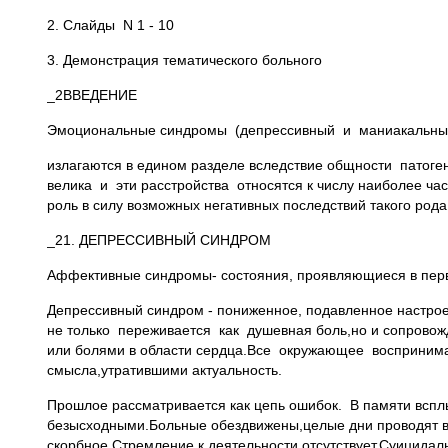
2. Cлайды N 1 - 10
3. Демонстрация тематического больного
_2ВВЕДЕНИЕ
Эмоциональные синдромы (депрессивный и маниакальны
излагаются в едином разделе вследствие общности патог
велика и эти расстройства относятся к числу наиболее ч
роль в силу возможных негативных последствий такого рода с
_21. ДЕПРЕССИВНЫЙ СИНДРОМ
Аффективные синдромы- состояния, проявляющиеся в перв
Депрессивный синдром - пониженное, подавленное настро
не только переживается как душевная боль,но и сопрово
или болями в области сердца.Все окружающее воспринима
смысла,утратившими актуальность.
Прошлое рассматривается как цепь ошибок. В памяти вс
безысходными.Больные обездвижены,целые дни проводят в 
скорбное.Стремление к деятельности отсутствует.Суицида