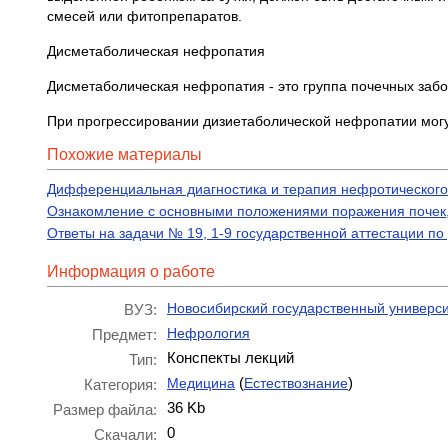
смесей или фитопрепаратов.
Дисметаболическая нефропатия
Дисметаболическая нефропатия - это группа почечных забо
При прогрессировании дизиетаболической нефропатии могу
Похожие материалы
Дифференциальная диагностика и терапия нефротическог
Ознакомление с основными положениями поражения почек, 
Ответы на задачи № 19, 1-9 государственной аттестации 
Информация о работе
Новосибирский государственный универси
ВУЗ:
Нефрология
Предмет:
Конспекты лекций
Тип:
(
)
Медицина
Естествознание
Категория:
36 Kb
Размер файла:
0
Скачали: