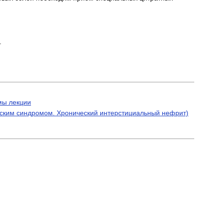
.
мы лекции
еским синдромом. Хронический интерстициальный нефрит)