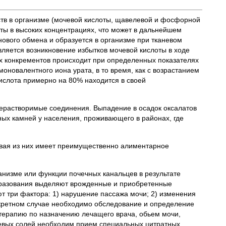
ств в организме (мочевой кислоты, щавелевой и фосфорной
оты в высоких концентрациях, что может в дальнейшем
ового обмена и образуется в организме при тканевом
ляется возникновение избытков мочевой кислоты в ходе
х конкрементов происходит при определенных показателях
моновалентного иона урата, в то время, как с возрастанием
ислота примерно на 80% находится в своей
нерастворимые соединения. Выпадение в осадок оксалатов
ных камней у населения, проживающего в районах, где
рвая из них имеет преимущественно алиментарное
анизме или функции почечных канальцев в результате
образования выделяют врожденные и приобретенные
т три фактора: 1) нарушение пассажа мочи; 2) изменения
онкретном случае необходимо обследование и определение
терапию по назначению лечащего врача, обьем мочи,
чевых солей необходим прием специальных цитратных