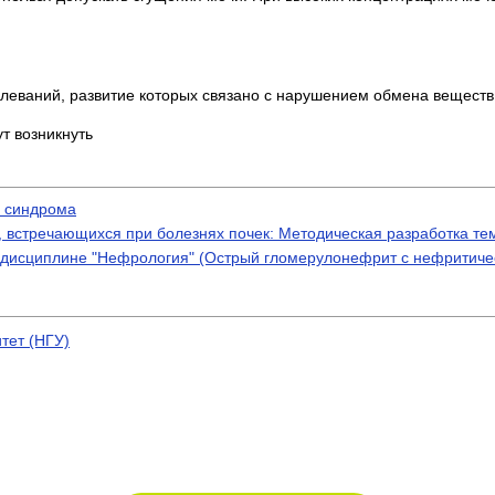
леваний, развитие которых связано с нарушением обмена веществ
т возникнуть
о синдрома
встречающихся при болезнях почек: Методическая разработка те
по дисциплине "Нефрология" (Острый гломерулонефрит с нефритич
тет (НГУ)