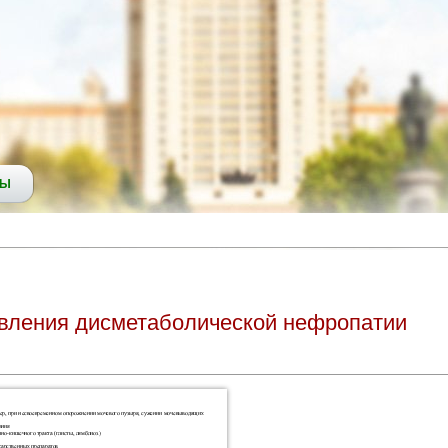
СЫ
вления дисметаболической нефропатии