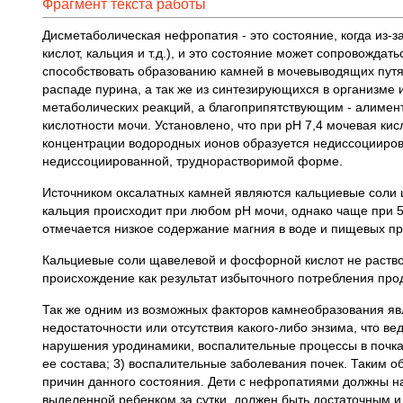
Фрагмент текста работы
Дисметаболическая нефропатия - это состояние, когда из-
кислот, кальция и т.д.), и это состояние может сопровожд
способствовать образованию камней в мочевыводящих путях
распаде пурина, а так же из синтезирующихся в организме
метаболических реакций, а благоприпятствующим - алимен
кислотности мочи. Установлено, что при рН 7,4 мочевая кис
концентрации водородных ионов образуется недиссоцииров
недиссоциированной, труднорастворимой форме.
Источником оксалатных камней являются кальциевые соли 
кальция происходит при любом рН мочи, однако чаще при 5
отмечается низкое содержание магния в воде и пищевых пр
Кальциевые соли щавелевой и фосфорной кислот не раство
происхождение как результат избыточного потребления про
Так же одним из возможных факторов камнеобразования явл
недостаточности или отсутствия какого-либо энзима, что 
нарушения уродинамики, воспалительные процессы в почках
ее состава; 3) воспалительные заболевания почек. Таким 
причин данного состояния. Дети с нефропатиями должны н
выделенной ребенком за сутки, должен быть достаточным 