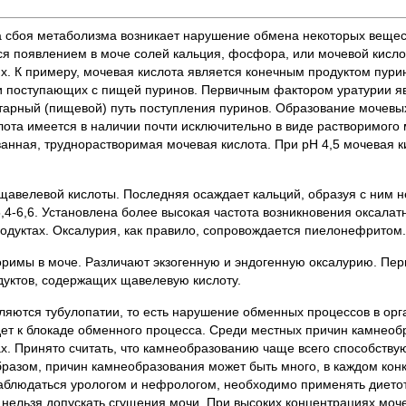
за сбоя метаболизма возникает нарушение обмена некоторых веще
аться появлением в моче солей кальция, фосфора, или мочевой кисл
. К примеру, мочевая кислота является конечным продуктом пурин
 и поступающих с пищей пуринов. Первичным фактором уратурии яв
тарный (пищевой) путь поступления пуринов. Образование мочевы
лота имеется в наличии почти исключительно в виде растворимого 
анная, труднорастворимая мочевая кислота. При рН 4,5 мочевая к
щавелевой кислоты. Последняя осаждает кальций, образуя с ним 
,4-6,6. Установлена более высокая частота возникновения оксалат
одуктах. Оксалурия, как правило, сопровождается пиелонефритом.
римы в моче. Различают экзогенную и эндогенную оксалурию. Пе
дуктов, содержащих щавелевую кислоту.
яются тубулопатии, то есть нарушение обменных процессов в орг
ведет к блокаде обменного процесса. Среди местных причин камне
. Принято считать, что камнеобразованию чаще всего способствую
образом, причин камнеобразования может быть много, в каждом к
аблюдаться урологом и нефрологом, необходимо применять дието
и нельзя допускать сгущения мочи. При высоких концентрациях мо