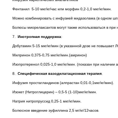
Фентанил 5-10 мкг/кг/час или морфин 0,2-1,0 мкг/кг/мин.
Можно комбинировать с инфузией мидазолама (в одном шпри
Болюсы миорелаксантов могут также использоваться в при 
7.
Инотропная поддержка
:
Добутамин 5-15 мкг/кг/мин (в указанной дозе не повышает Л
Милринон 0,375-0,75 мкг/кг/мин.(амринон)
Изопротеренол 0,025-1,0 мкг/кг/мин. (показан при наличии а
8.
Специфическая вазодилатационная терапия
.
Инфузия простагландинов (алпрастан 0,01-0,1мкг/кг/мин).
Изокет (Нитроглицерин) – 0,5-5 (1-10)мкг/кг/мин.
Натрия нитропруссид 0,25-1 мкг/кг/мин.
Болюсное введение эуфиллина 2,5 мг/кг/12часов.