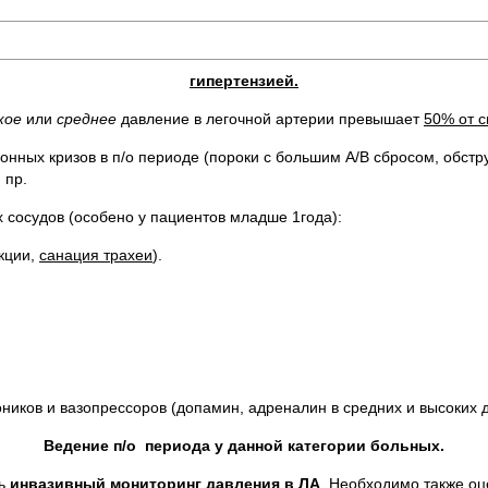
гипертензией.
кое
или
среднее
давление в легочной артерии превышает
50% от с
нных кризов в п/о периоде (пороки с большим А/В сбросом, обстру
 пр.
осудов (особено у пациентов младше 1года):
екции,
санация трахеи
).
ников и вазопрессоров (допамин, адреналин в средних и высоких д
Ведение п/о периода у данной категории больных.
ть
инвазивный мониторинг давления в ЛА
. Необходимо также о