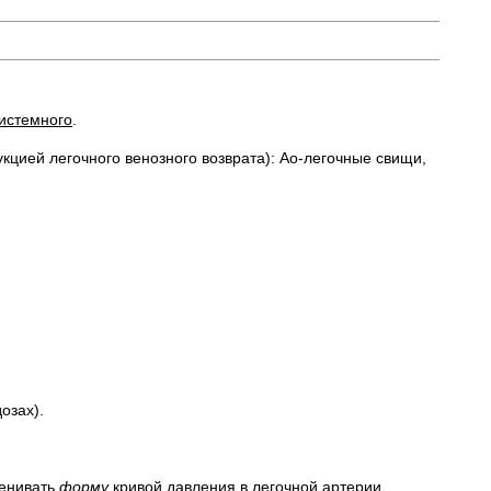
истемного
.
кцией легочного венозного возврата): Ао-легочные свищи,
озах).
ценивать
форму
кривой давления в легочной артерии,