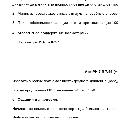
динамику давления в зависимости от внешних стимулов (п
2. Минимизировать экзогенные стимулы, способные спрово
3. При необходимости санации трахеи: преоксигенация 10
4. Агрессивное поддержание нормотермии.
5. Параметры
ИВЛ
и КОС
Арт.РН 7,5-7,55
(м
Избегать высоких подъемов внутригрудного давления (разду
Всегда продленная ИВЛ (не менее 24 час п\о)!!
6.
Седация и аналгезия
.
Начинается немедленно после перевода больного из опера
Инфузия наркотических анальгетиков