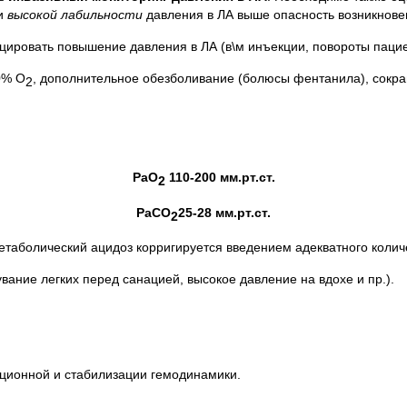
ри
высокой лабильности
давления в ЛА выше опасность возникновен
цировать повышение давления в ЛА (в\м инъекции, повороты пацие
0% О
, дополнительное обезболивание (болюсы фентанила), сокр
2
РаО
110-200 мм.рт.ст.
2
РаСО
25-28 мм.рт.ст.
2
етаболический ацидоз корригируется введением адекватного колич
вание легких перед санацией, высокое давление на вдохе и пр.).
ционной и стабилизации гемодинамики.