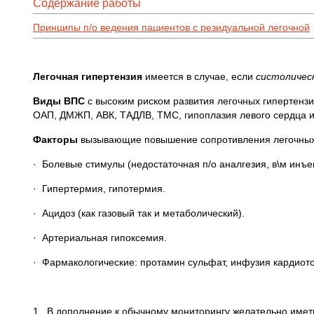
Содержание работы
Принципы п/о ведения пациентов с резидуальной легочной
Легочная гипертензия
имеется в случае, если
систоличес
Виды ВПС
с высоким риском развития легочных гипертензио
ОАП, ДМЖП, АВК, ТАДЛВ, ТМС, гипоплазия левого сердца и
Факторы
вызывающие повышение сопротивления легочных с
· Болевые стимулы (недостаточная п/о аналгезия, в\м инъ
· Гипертермия, гипотермия.
· Ацидоз (как газовый так и метаболический).
· Артериальная гипоксемия.
· Фармакологические: протамин сульфат, инфузия кардиото
1. В дополнение к обычному мониторингу желательно име