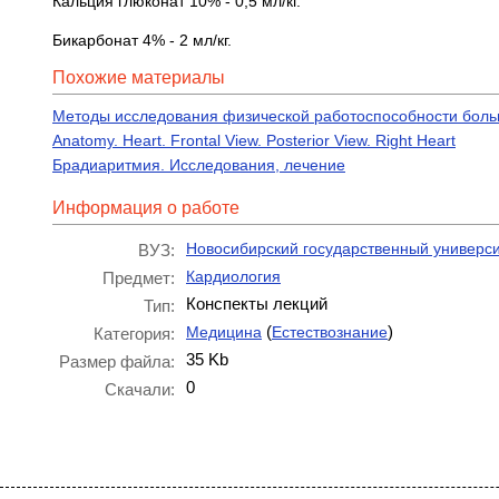
Кальция глюконат 10% - 0,5 мл/кг.
Бикарбонат 4% - 2 мл/кг.
Похожие материалы
Методы исследования физической работоспособности боль
Anatomy. Heart. Frontal View. Posterior View. Right Heart
Брадиаритмия. Исследования, лечение
Информация о работе
Новосибирский государственный универси
ВУЗ:
Кардиология
Предмет:
Конспекты лекций
Тип:
(
)
Медицина
Естествознание
Категория:
35 Kb
Размер файла:
0
Скачали: