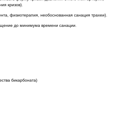
ия кризов).
нта, физиотерапия, необоснованная санация трахеи).
ащение до минимума времени санации.
ества бикарбоната)