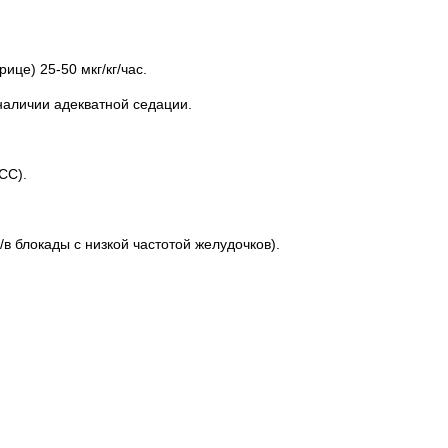
це) 25-50 мкг/кг/час.
наличии адекватной седации.
СС).
/в блокады с низкой частотой желудочков).