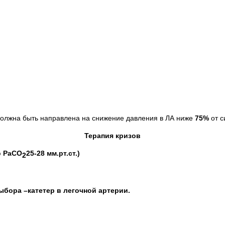
олжна быть направлена на снижение давления в ЛА ниже
75%
от с
Терапия кризов
ю
РаСО
25-28 мм.рт.ст.)
2
ыбора –катетер в легочной артерии.