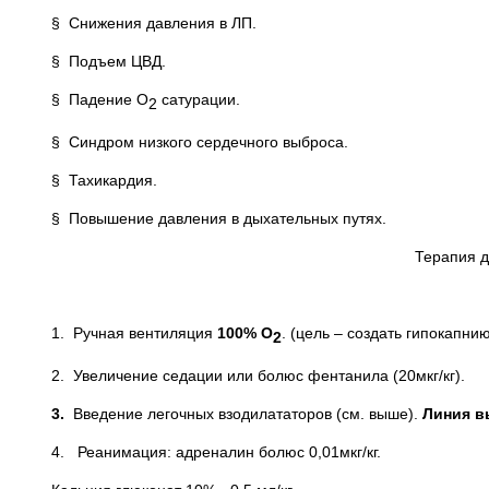
§ Снижения давления в ЛП.
§ Подъем ЦВД.
§ Падение О
сатурации.
2
§ Синдром низкого сердечного выброса.
§ Тахикардия.
§ Повышение давления в дыхательных путях.
Терапия д
1. Ручная вентиляция
100% О
. (цель – создать гипокапни
2
2. Увеличение седации или болюс фентанила (20мкг/кг).
3.
Введение легочных взодилататоров (см. выше).
Линия в
4. Реанимация: адреналин болюс 0,01мкг/кг.