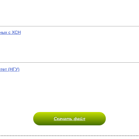
ных с ХСН
тет (НГУ)
Скачать файл