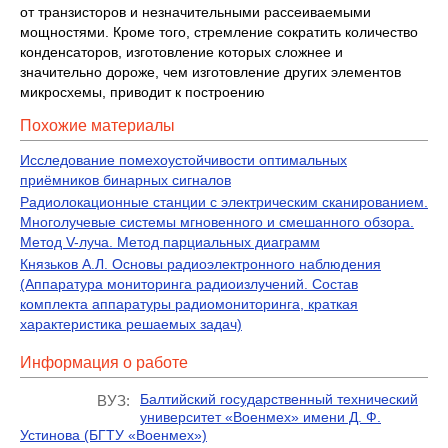
от транзисторов и незначительными рассеиваемыми
мощностями. Кроме того, стремление сократить количество
конденсаторов, изготовление которых сложнее и
значительно дороже, чем изготовление других элементов
микросхемы, приводит к построению
Похожие материалы
Исследование помехоустойчивости оптимальных
приёмников бинарных сигналов
Радиолокационные станции с электрическим сканированием.
Многолучевые системы мгновенного и смешанного обзора.
Метод V-луча. Метод парциальных диаграмм
Князьков А.Л. Основы радиоэлектронного наблюдения
(Аппаратура мониторинга радиоизлучений. Состав
комплекта аппаратуры радиомониторинга, краткая
характеристика решаемых задач)
Информация о работе
Балтийский государственный технический
ВУЗ:
университет «Военмех» имени Д. Ф.
Устинова (БГТУ «Военмех»)