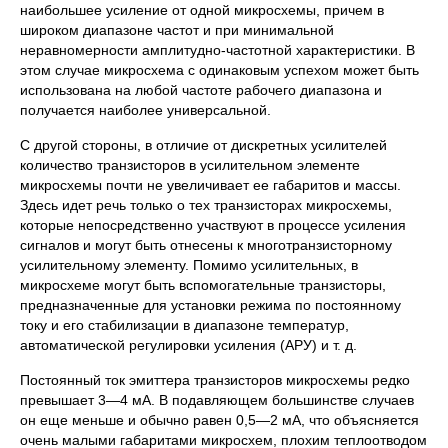
наибольшее усиление от одной микросхемы, причем в
широком диапазоне частот и при минимальной
неравномерности амплитудно-частотной характеристики. В
этом случае микросхема с одинаковым успехом может быть
использована на любой частоте рабочего диапазона и
получается наиболее универсальной.
С другой стороны, в отличие от дискретных усилителей
количество транзисторов в усилительном элементе
микросхемы почти не увеличивает ее габаритов и массы.
Здесь идет речь только о тех транзисторах микросхемы,
которые непосредственно участвуют в процессе усиления
сигналов и могут быть отнесены к многотранзисторному
усилительному элементу. Помимо усилительных, в
микросхеме могут быть вспомогательные транзисторы,
предназначенные для установки режима по постоянному
току и его стабилизации в диапазоне температур,
автоматической регулировки усиления (АРУ) и т. д.
Постоянный ток эмиттера транзисторов микросхемы редко
превышает 3—4 мА. В подавляющем большинстве случаев
он еще меньше и обычно равен 0,5—2 мА, что объясняется
очень малыми габаритами микросхем, плохим теплоотводом