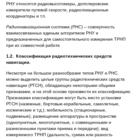
РНУ относятся радиовысотомеры, допплеровские
измерители путевой скорости, радиолокационные
координаторы и т.п.
Радионавигационная система (РНС
) – совокупность
взаимосвязанных единым алгоритмом РНУ и
предназначенных для самостоятельного измерения ТРНП
при их совместной работе.
1.2.
Классификация радиотехнических средств
навигации.
Несмотря на большое разнообразие типов РНУ и РНС,
можно выделить целые группы радиотехнических средств
навигации (РТСН), обладающих некоторыми общими
признаками, и на этой основе произвести их классификацию.
Признаками классификации могут быть место установки
РТСН (наземные, бортовые-корабельные, самолетные,
космические и т.д.); мобильность (стационарные,
подвижные); размещение аппаратуры в пространстве
(однопунктные, многопунктные, с совмещенными и
разнесенными пунктами приема и передачи); вид
измеряемого ТРНП (дальность, сумма или разность