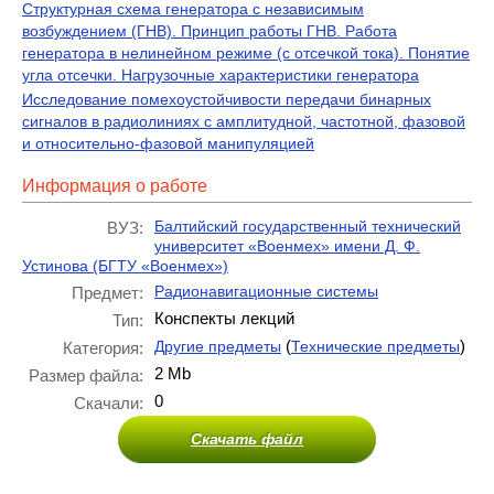
Структурная схема генератора с независимым
возбуждением (ГНВ). Принцип работы ГНВ. Работа
генератора в нелинейном режиме (с отсечкой тока). Понятие
угла отсечки. Нагрузочные характеристики генератора
Исследование помехоустойчивости передачи бинарных
сигналов в радиолиниях с амплитудной, частотной, фазовой
и относительно-фазовой манипуляцией
Информация о работе
Балтийский государственный технический
ВУЗ:
университет «Военмех» имени Д. Ф.
Устинова (БГТУ «Военмех»)
Радионавигационные системы
Предмет:
Конспекты лекций
Тип:
(
)
Другие предметы
Технические предметы
Категория:
2 Mb
Размер файла:
0
Скачали:
Скачать файл