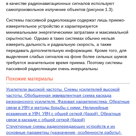
в качестве радионавигационных сигналов используют
самопроизвольное излучение объектов (рисунок 1.3).
Системы пассивной радиолокации содержат лишь приемо-
измерительное устройство и характеризуется
минимальными энергетическими затратами и максимальной
скрытностью. Однако в таких системах обычно нельзя
измерить дальность и радиальную скорость, а также
передавать дополнительную информацию. Кроме того, для
выделения слабых сигналов на фоне более сильных шумов
требуется значительное время приема. Поэтому системы
пассивной радиолокации очень инерциальны
Похожие материалы
Усилители высокой частоты. Схемы усилителей высокой
частоты. Обобщенная эквивалентная схема каскада
резонансного усилителя. Фазовая характеристика. Обратные
связи в УВЧ и методы борьбы с ними. Нелинейные
искажения в УВЧ. УВЧ с общей сеткой (базой). Обратные
связи в каскаде с общей сеткой (базой)
Структурные схемы радиопередающих устройств и их
основные параметры (назначение, особенности работы).