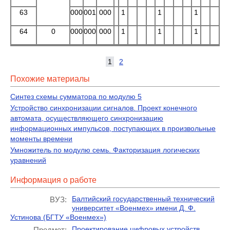
63
000
001
000
1
1
1
64
0
000
000
000
1
1
1
1
2
Похожие материалы
Синтез схемы сумматора по модулю 5
Устройство синхронизации сигналов. Проект конечного
автомата, осуществляющего синхронизацию
информационных импульсов, поступающих в произвольные
моменты времени
Умножитель по модулю семь. Факторизация логических
уравнений
Информация о работе
Балтийский государственный технический
ВУЗ:
университет «Военмех» имени Д. Ф.
Устинова (БГТУ «Военмех»)
Проектирование цифровых устройств
Предмет: