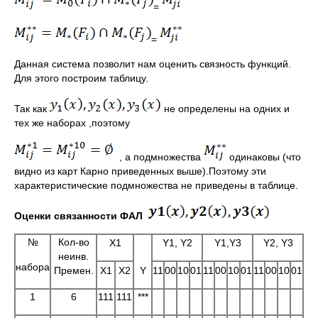
=
=
Данная система позволит нам оценить связность функций.
Для этого построим таблицу.
Так как
не определены на одних и
тех же наборах ,поэтому
, а подмножества
одинаковы (что
видно из карт Карно приведенных выше).Поэтому эти
характеристические подмножества не приведены в таблице.
Оценки связанности ФАЛ
№
Кол-во
X1
Y1, Y2
Y1,Y3
Y2, Y3
неинв.
набора
Премен.
X1
X2
Y
11
00
10
01
11
00
10
01
11
00
10
01
1
6
111
111
***