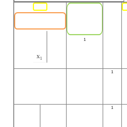
1
1
1