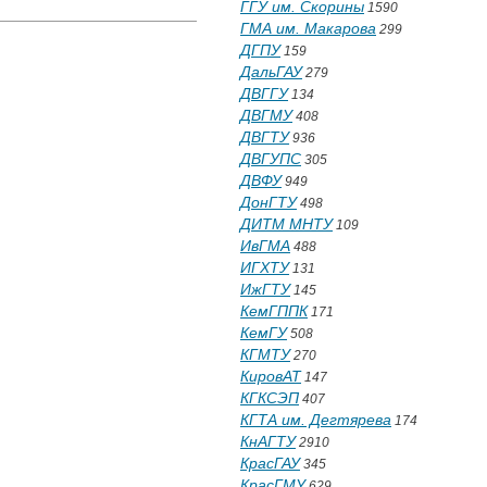
ГГУ им. Скорины
1590
ГМА им. Макарова
299
ДГПУ
159
ДальГАУ
279
ДВГГУ
134
ДВГМУ
408
ДВГТУ
936
ДВГУПС
305
ДВФУ
949
ДонГТУ
498
ДИТМ МНТУ
109
ИвГМА
488
ИГХТУ
131
ИжГТУ
145
КемГППК
171
КемГУ
508
КГМТУ
270
КировАТ
147
КГКСЭП
407
КГТА им. Дегтярева
174
КнАГТУ
2910
КрасГАУ
345
КрасГМУ
629