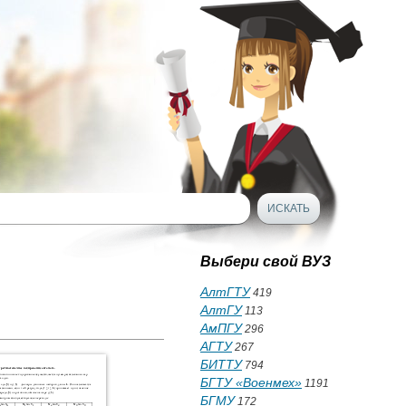
Выбери свой ВУЗ
АлтГТУ
419
АлтГУ
113
АмПГУ
296
АГТУ
267
БИТТУ
794
БГТУ «Военмех»
1191
БГМУ
172