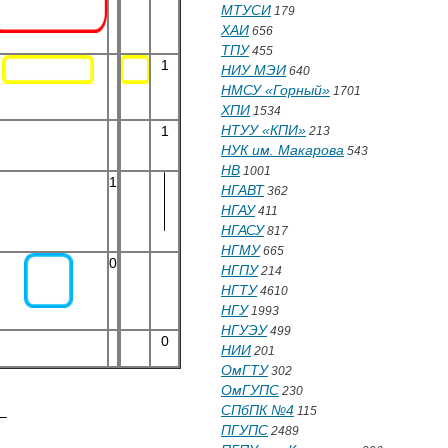
МТУСИ
179
ХАИ
656
ТПУ
455
1
НИУ МЭИ
640
НМСУ «Горный»
1701
ХПИ
1534
НТУУ «КПИ»
1
213
НУК им. Макарова
543
НВ
1001
1
НГАВТ
362
НГАУ
411
НГАСУ
817
НГМУ
665
0
НГПУ
214
НГТУ
4610
НГУ
1993
НГУЭУ
499
0
НИИ
201
ОмГТУ
302
ОмГУПС
230
СПбПК №4
115
ПГУПС
2489