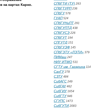
СПбГТИ (ТУ)
293
в на картах Карно.
СПбГТУРП
236
СПбГУ
578
ГУАП
524
СПбГУНиПТ
291
СПбГУПТД
438
СПбГУСЭ
226
СПбГУТ
194
СПГУТД
151
СПбГУЭФ
145
СПбГЭТУ «ЛЭТИ»
379
ПИМаш
247
НИУ ИТМО
531
СГТУ им. Гагарина
114
СахГУ
278
СЗТУ
484
СибАГС
249
СибГАУ
462
СибГИУ
1654
СибГТУ
946
СГУПС
1473
СибГУТИ
2083