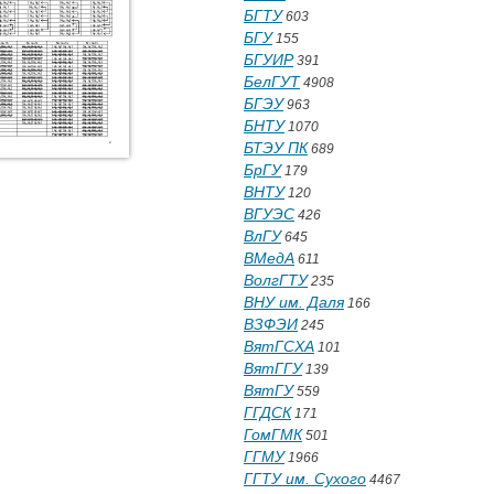
БГТУ
603
БГУ
155
БГУИР
391
БелГУТ
4908
БГЭУ
963
БНТУ
1070
БТЭУ ПК
689
БрГУ
179
ВНТУ
120
ВГУЭС
426
ВлГУ
645
ВМедА
611
ВолгГТУ
235
ВНУ им. Даля
166
ВЗФЭИ
245
ВятГСХА
101
ВятГГУ
139
ВятГУ
559
ГГДСК
171
ГомГМК
501
ГГМУ
1966
ГГТУ им. Сухого
4467