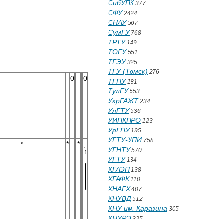
СибУПК
377
СФУ
2424
СНАУ
567
СумГУ
768
ТРТУ
149
ТОГУ
551
ТГЭУ
325
ТГУ (Томск)
276
0
0
ТГПУ
181
ТулГУ
553
УкрГАЖТ
234
УлГТУ
536
УИПКПРО
123
УрГПУ
195
УГТУ-УПИ
758
*
*
*
УГНТУ
570
УГТУ
134
ХГАЭП
138
ХГАФК
110
ХНАГХ
407
ХНУВД
512
ХНУ им. Каразина
305
ХНУРЭ
325