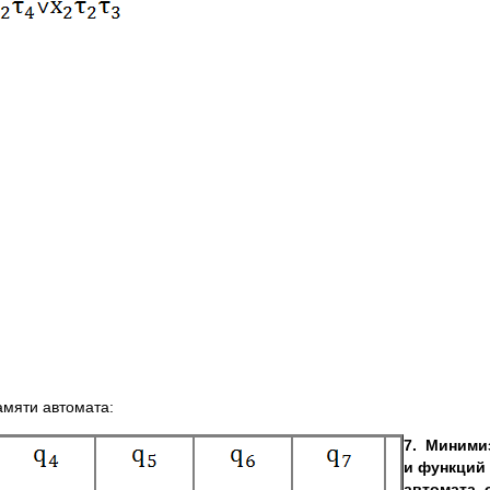
мяти автомата:
7.
Миними
и функций
автомата,