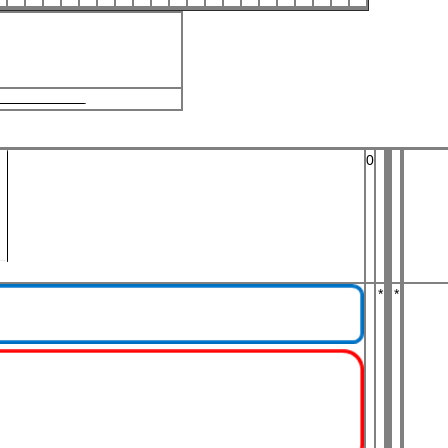
0
*
*