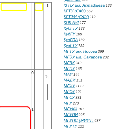
КГПУ им. Астафьева
1
133
КГТУ (СФУ)
567
КГТЭИ (СФУ)
112
КПК №2
177
КубГТУ
138
КубГУ
109
КузГПА
182
КузГТУ
789
МГТУ им. Носова
369
МГЭУ им. Сахарова
232
МГЭК
249
МГПУ
165
0
МАИ
144
МАДИ
151
МГИУ
1179
МГОУ
121
МГСУ
331
МГУ
273
МГУКИ
1
101
МГУПИ
225
МГУПС (МИИТ)
637
МГУТУ
122