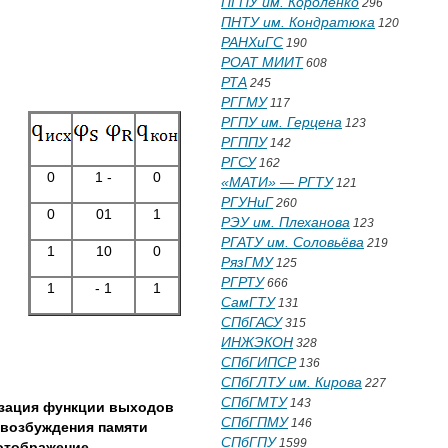
ПГПУ им. Короленко
296
ПНТУ им. Кондратюка
120
РАНХиГС
190
РОАТ МИИТ
608
РТА
245
РГГМУ
117
РГПУ им. Герцена
123
РГППУ
142
РГСУ
162
0
1 -
0
«МАТИ» — РГТУ
121
РГУНиГ
260
0
01
1
РЭУ им. Плеханова
123
РГАТУ им. Соловьёва
219
1
10
0
РязГМУ
125
РГРТУ
666
1
- 1
1
СамГТУ
131
СПбГАСУ
315
ИНЖЭКОН
328
СПбГИПСР
136
СПбГЛТУ им. Кирова
227
СПбГМТУ
143
зация функции выходов
СПбГПМУ
146
 возбуждения памяти
СПбГПУ
1599
 отображение