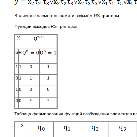
В качестве элементов памяти возьмём RS-триггеры.
Функции выходов RS-триггеров:
X
S
R
1
1
0
1
0
1
1
1
1
0
0
0
0
0
*
*
Таблица формирования функций возбуждения элементов па
X