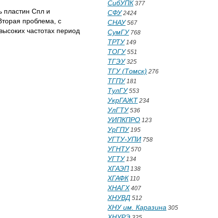
СибУПК
377
ь пластин Спл и
СФУ
2424
Вторая проблема, с
СНАУ
567
высоких частотах период
СумГУ
768
ТРТУ
149
ТОГУ
551
ТГЭУ
325
ТГУ (Томск)
276
ТГПУ
181
ТулГУ
553
УкрГАЖТ
234
УлГТУ
536
УИПКПРО
123
УрГПУ
195
УГТУ-УПИ
758
УГНТУ
570
УГТУ
134
ХГАЭП
138
ХГАФК
110
ХНАГХ
407
ХНУВД
512
ХНУ им. Каразина
305
ХНУРЭ
325