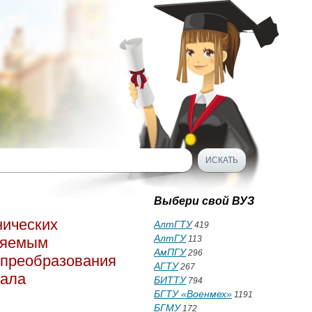
Выбери свой ВУЗ
нических
АлтГТУ
419
АлтГУ
вляемым
113
АмПГУ
296
 преобразования
АГТУ
267
нала
БИТТУ
794
БГТУ «Военмех»
1191
БГМУ
172