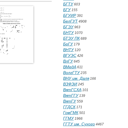
БГТУ
603
БГУ
155
БГУИР
391
БелГУТ
4908
БГЭУ
963
БНТУ
1070
БТЭУ ПК
689
БрГУ
179
ВНТУ
120
ВГУЭС
426
ВлГУ
645
ВМедА
611
ВолгГТУ
235
ВНУ им. Даля
166
ВЗФЭИ
245
ВятГСХА
101
ВятГГУ
139
ВятГУ
559
ГГДСК
171
ГомГМК
501
ГГМУ
1966
ГГТУ им. Сухого
4467