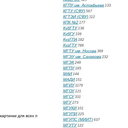
КГПУ им. Астафьева
133
КГТУ (СФУ)
567
КГТЭИ (СФУ)
112
КПК №2
177
КубГТУ
138
КубГУ
109
КузГПА
182
КузГТУ
789
МГТУ им. Носова
369
МГЭУ им. Сахарова
232
МГЭК
249
МГПУ
165
МАИ
144
МАДИ
151
МГИУ
1179
МГОУ
121
МГСУ
331
МГУ
273
МГУКИ
101
МГУПИ
225
 картинки для всех n
МГУПС (МИИТ)
637
МГУТУ
122