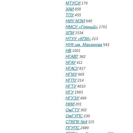
МТУСИ
179
ХАИ
656
ТПУ
455
НИУ МЭИ
640
НМСУ «Горный»
1701
ХПИ
1534
НТУУ «КПИ»
213
НУК им. Макарова
543
НВ
1001
НГАВТ
362
НГАУ
411
НГАСУ
817
НГМУ
665
НГПУ
214
НГТУ
4610
НГУ
1993
НГУЭУ
499
НИИ
201
ОмГТУ
302
ОмГУПС
230
СПбПК №4
115
ПГУПС
2489