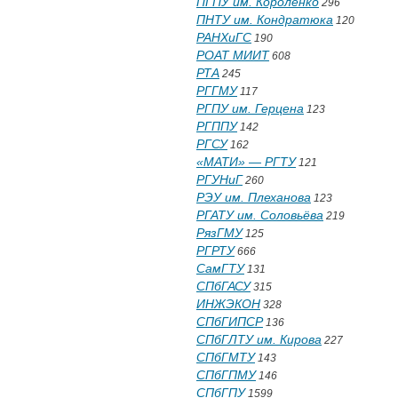
ПГПУ им. Короленко
296
ПНТУ им. Кондратюка
120
РАНХиГС
190
РОАТ МИИТ
608
РТА
245
РГГМУ
117
РГПУ им. Герцена
123
РГППУ
142
РГСУ
162
«МАТИ» — РГТУ
121
РГУНиГ
260
РЭУ им. Плеханова
123
РГАТУ им. Соловьёва
219
РязГМУ
125
РГРТУ
666
СамГТУ
131
СПбГАСУ
315
ИНЖЭКОН
328
СПбГИПСР
136
СПбГЛТУ им. Кирова
227
СПбГМТУ
143
СПбГПМУ
146
СПбГПУ
1599