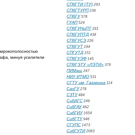
СПбГТИ (ТУ)
293
СПбГТУРП
236
СПбГУ
578
ГУАП
524
СПбГУНиПТ
291
СПбГУПТД
438
СПбГУСЭ
226
СПбГУТ
194
 широкополосностью
СПГУТД
151
афа, минуя усилители
СПбГУЭФ
145
СПбГЭТУ «ЛЭТИ»
379
ПИМаш
247
НИУ ИТМО
531
СГТУ им. Гагарина
114
СахГУ
278
СЗТУ
484
СибАГС
249
СибГАУ
462
СибГИУ
1654
СибГТУ
946
СГУПС
1473
СибГУТИ
2083