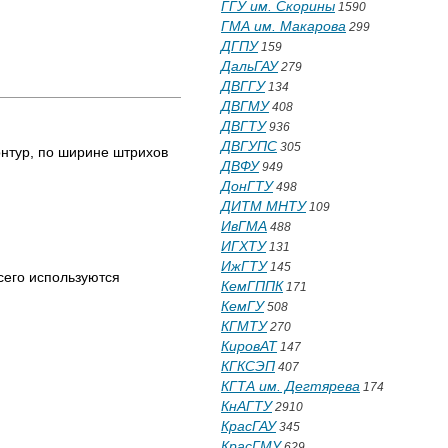
ГГУ им. Скорины
1590
ГМА им. Макарова
299
ДГПУ
159
ДальГАУ
279
ДВГГУ
134
ДВГМУ
408
ДВГТУ
936
ДВГУПС
305
онтур, по ширине штрихов
ДВФУ
949
ДонГТУ
498
ДИТМ МНТУ
109
ИвГМА
488
ИГХТУ
131
ИжГТУ
145
сего используются
КемГППК
171
КемГУ
508
КГМТУ
270
КировАТ
147
КГКСЭП
407
КГТА им. Дегтярева
174
КнАГТУ
2910
КрасГАУ
345
КрасГМУ
629